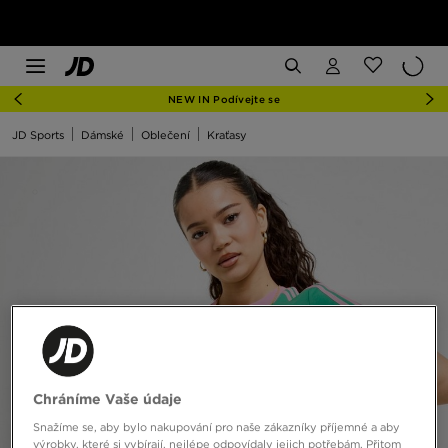
NEW IN Podívejte se
JD Sports
Dámské
Oblečení
Kraťasy
Chráníme Vaše údaje
Snažíme se, aby bylo nakupování pro naše zákazníky příjemné a aby
výrobky, které si vybírají, nejlépe odpovídaly jejich potřebám. Přitom