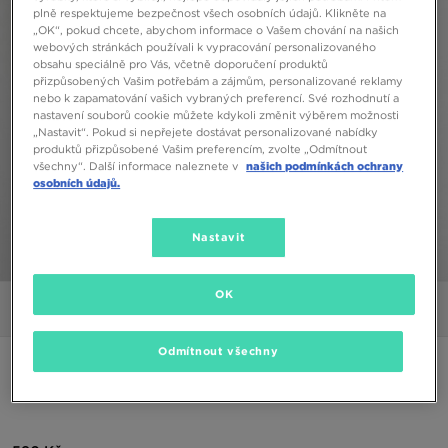
plně respektujeme bezpečnost všech osobních údajů. Klikněte na
„OK“, pokud chcete, abychom informace o Vašem chování na našich
webových stránkách používali k vypracování personalizovaného
obsahu speciálně pro Vás, včetně doporučení produktů
přizpůsobených Vašim potřebám a zájmům, personalizované reklamy
nebo k zapamatování vašich vybraných preferencí. Své rozhodnutí a
nastavení souborů cookie můžete kdykoli změnit výběrem možnosti
„Nastavit“. Pokud si nepřejete dostávat personalizované nabídky
produktů přizpůsobené Vašim preferencím, zvolte „Odmítnout
všechny“. Další informace naleznete v
našich podmínkách ochrany
osobních údajů.
Nastavit
1/5
OK
Obrázky
Video
Odmítnout všechny
ONLY AT JD
ADIDAS ŠORTKY CLASSIC L SHORT