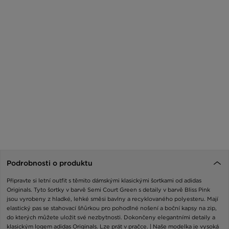
Podrobnosti o produktu
Připravte si letní outfit s těmito dámskými klasickými šortkami od adidas
Originals. Tyto šortky v barvě Semi Court Green s detaily v barvě Bliss Pink
jsou vyrobeny z hladké, lehké směsi bavlny a recyklovaného polyesteru. Mají
elastický pas se stahovací šňůrkou pro pohodlné nošení a boční kapsy na zip,
do kterých můžete uložit své nezbytnosti. Dokončeny elegantními detaily a
klasickým logem adidas Originals. Lze prát v pračce. | Naše modelka je vysoká