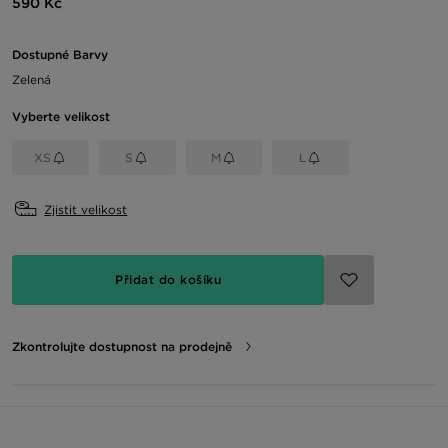
590 Kč
Dostupné Barvy
Zelená
Vyberte velikost
XS
S
M
L
Zjistit velikost
Přidat do košíku
Zkontrolujte dostupnost na prodejně