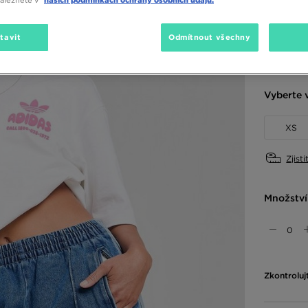
naleznete v
našich podmínkách ochrany osobních údajů.
tavit
Odmítnout všechny
Dostupné
Modrá
Vyberte v
XS
Zjisti
Množství
Zkontroluj