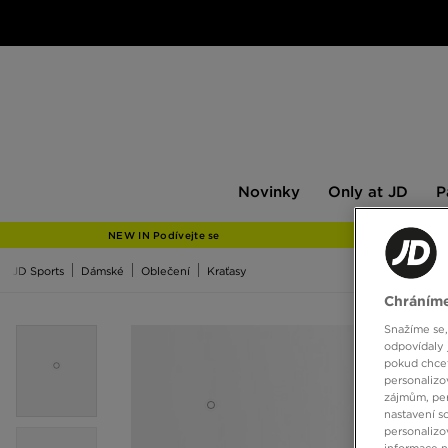
Novinky
Only
Pán
Novinky
Only at JD
P
at
JD
NEW IN Podívejte se
JD Sports
Dámské
Oblečení
Kraťasy
Chráníme
Snažíme se,
odpovídaly 
pokud chcet
personalizo
zájmům, per
nastavení s
personalizo