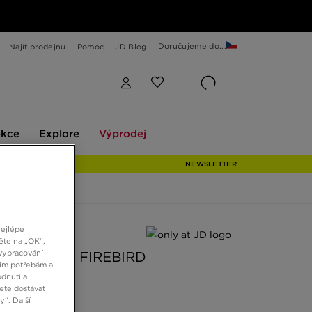
Doručujeme do...
Najít prodejnu
Pomoc
JD Blog
Explore
Výprodej
ekce
Explore
Výprodej
NEWSLETTER
nejlépe
 JD
ěte na „OK“,
vypracování
S ŠORTKY FIREBIRD
šim potřebám a
dnutí a
ete dostávat
Kč
“. Další