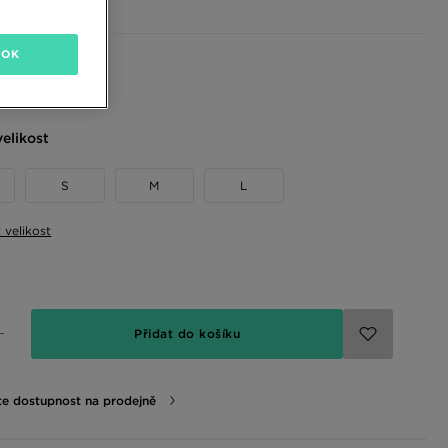
OK
 barvy
elikost
S
M
L
t velikost
Přidat do košíku
te dostupnost na prodejně