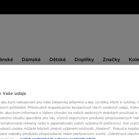
ské
Dámské
Dětské
Doplňky
Značky
ánské
Dámské
Dětské
Doplňky
Značky
Kol
BESTSELLERS
 Vaše údaje
 aby bylo nakupování pro naše zákazníky příjemné a aby výrobky, které si vybírají, 
ONLY AT
jejich potřebám. Přitom plně respektujeme bezpečnost všech osobních údajů. Klikn
e, abychom informace o Vašem chování na našich webových stránkách používali k 
ADIDA
vaného obsahu speciálně pro Vás, včetně doporučení produktů přizpůsobených Va
sonalizované reklamy nebo k zapamatování vašich vybraných preferencí. Své rozho
ouborů cookie můžete kdykoli změnit výběrem možnosti „Nastavit“. Pokud si nepřej
1490 
vané nabídky produktů přizpůsobené Vašim preferencím, zvolte „Odmítnout všechny