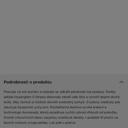
Podrobnosti o produktu
Pracujte na své kondici a nebojte se odhalit přednosti své postavy. Šortky
adidas Hyperglam 3-Stripes dokonale zahalí vaše tělo a vytvoří dojem druhé
kůže, díky čemuž si můžete dovolit svobodný pohyb. Zvýšený elastický pas
zaručuje bezpečné uchycení. Roztažitelná tkanina vyniká leskem a
technologii Aeroready, která usnadňuje rychlý odvod vlhkosti od pokožky.
Kromě intenzivních barev zaujmou značkové detaily v podobě tří pruhů na
bocích nohavic a loga adidas. Lze prát v pračce.