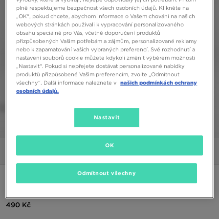
plně respektujeme bezpečnost všech osobních údajů. Klikněte na
„OK“, pokud chcete, abychom informace o Vašem chování na našich
webových stránkách používali k vypracování personalizovaného
obsahu speciálně pro Vás, včetně doporučení produktů
přizpůsobených Vašim potřebám a zájmům, personalizované reklamy
nebo k zapamatování vašich vybraných preferencí. Své rozhodnutí a
nastavení souborů cookie můžete kdykoli změnit výběrem možnosti
„Nastavit“. Pokud si nepřejete dostávat personalizované nabídky
produktů přizpůsobené Vašim preferencím, zvolte „Odmítnout
všechny“. Další informace naleznete v
našich podmínkách ochrany
osobních údajů.
Nastavit
1/5
OK
Obrázky
Video
Odmítnout všechny
ADIDAS ŠORTKY GLAM 3S 3" SHT PNK
490 Kč