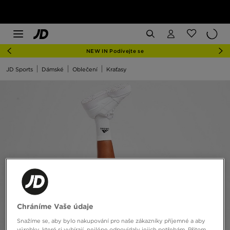
NEW IN Podívejte se
JD Sports
Dámské
Oblečení
Kraťasy
Chráníme Vaše údaje
Snažíme se, aby bylo nakupování pro naše zákazníky příjemné a aby
výrobky, které si vybírají, nejlépe odpovídaly jejich potřebám. Přitom