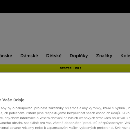
ské
Dámské
Dětské
Doplňky
Značky
ánské
Dámské
Dětské
Doplňky
Značky
Kol
BESTSELLERS
ADID
 Vaše údaje
 aby bylo nakupování pro naše zákazníky příjemné a aby výrobky, které si vybírají, 
jejich potřebám. Přitom plně respektujeme bezpečnost všech osobních údajů. Klikn
590 K
e, abychom informace o Vašem chování na našich webových stránkách používali k 
vaného obsahu speciálně pro Vás, včetně doporučení produktů přizpůsobených Va
sonalizované reklamy nebo k zapamatování vašich vybraných preferencí. Své rozho