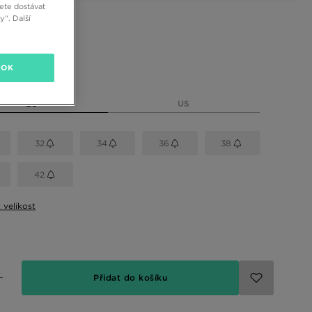
ete dostávat
“. Další
 barvy
OK
elikost
EU
US
32
34
36
38
42
t velikost
Přidat do košíku