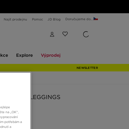
Doručujeme do...
Najít prodejnu
Pomoc
JD Blog
Explore
Výprodej
ekce
Explore
Výprodej
NEWSLETTER
AS SNAKE LEGGINGS
nejlépe
ěte na „OK“,
č
vypracování
šim potřebám a
dnutí a