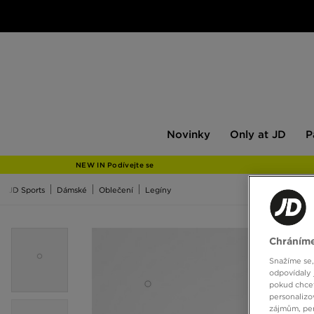
Novinky
Only
Pán
Novinky
Only at JD
P
at
JD
NEW IN Podívejte se
JD Sports
Dámské
Oblečení
Legíny
Chráníme
Snažíme se,
odpovídaly 
pokud chcet
personalizo
zájmům, per