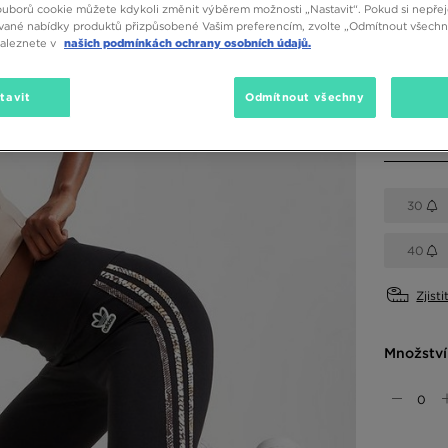
ouborů cookie můžete kdykoli změnit výběrem možnosti „Nastavit“. Pokud si nepřej
vané nabídky produktů přizpůsobené Vašim preferencím, zvolte „Odmítnout všechny
Dostupné
naleznete v
našich podmínkách ochrany osobních údajů.
Černá
tavit
Odmítnout všechny
Vyberte v
30
40
Zjisti
Množství