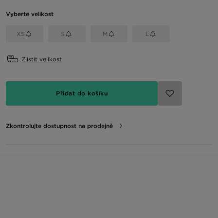
Vyberte velikost
XS
S
M
L
Zjistit velikost
Přidat do košíku
Zkontrolujte dostupnost na prodejně