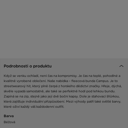
Podrobnosti o produktu
Když se venku ochladí, není čas na kompromisy. Je čas na teplé, pohodlné a
kvalitně vyrobené oblečení. Naše nabídka – fleecová bunda Campus. Je to
streetwearový hit, který plně čerpá z horského dědictví značky. Hřeje, dýchá,
skvěle vypadá samostatně, ale také se perfektně hodí pod lehkou bundu.
Zapíná se na zip, stejně jako její dvě boční kapsy. Dole je stahovací šňůrkou,
která zajišťuje individuální přizpůsobení. Mezi výhody patří také světlé barvy,
které oživí každý váš každodenní outfit.
Barva
Béžová