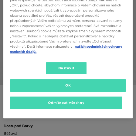
„OK“, pokud chcete, abychom informace o Vašem chování na našich
webových stránkách používali k vypracování personalizovaného
obsahu speciálně pro Vás, včetně doporučení produktů
přizpůsobených Vašim potřebám a zájmům, personalizované reklamy
nebo k zapamatování vašich vybraných preferencí. Své rozhodnutí a
nastavení souborů cookie můžete kdykoli změnit výběrem možnosti
„Nastavit“. Pokud si nepřejete dostávat personalizované nabídky
produktů přizpůsobené Vašim preferencím, zvolte „Odmítnout
všechny“. Další informace naleznete v
našich podmínkách ochrany
osobních údajů.
Nastavit
1/4
OK
COLUMBIA FLEECE MIKINA BACKBOWL II FULL ZIP FLEECE
Odmítnout všechny
1090 Kč
Dostupné Barvy
Béžová