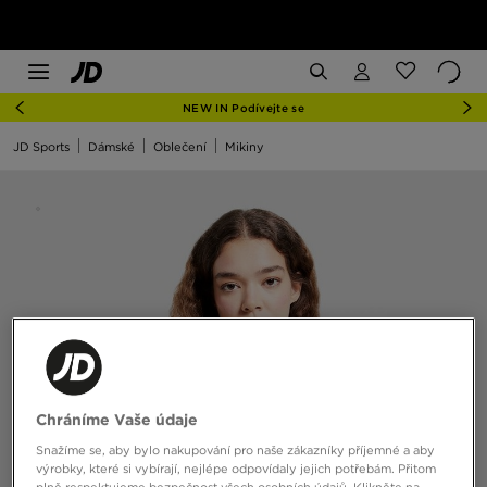
NEW IN Podívejte se
JD Sports
Dámské
Oblečení
Mikiny
Chráníme Vaše údaje
Snažíme se, aby bylo nakupování pro naše zákazníky příjemné a aby
výrobky, které si vybírají, nejlépe odpovídaly jejich potřebám. Přitom
plně respektujeme bezpečnost všech osobních údajů. Klikněte na