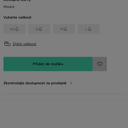
Modrá
Vyberte velikost
XS
S
M
L
Zjistit velikost
Přidat do košíku
Zkontrolujte dostupnost na prodejně