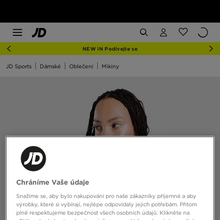
NEW IN Podívejte se
JD Sports
Dámské
Oblečení
Mikiny
Chráníme Vaše údaje
Snažíme se, aby bylo nakupování pro naše zákazníky příjemné a aby
výrobky, které si vybírají, nejlépe odpovídaly jejich potřebám. Přitom
plně respektujeme bezpečnost všech osobních údajů. Klikněte na