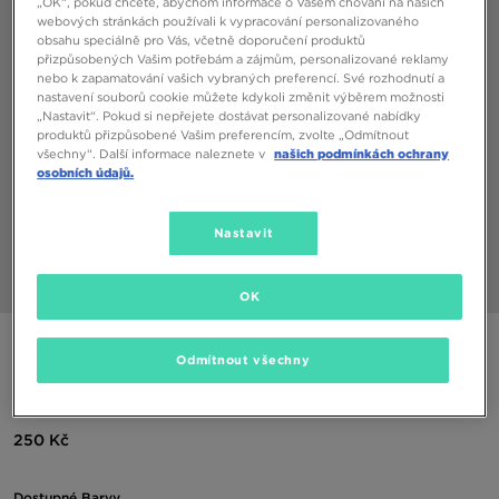
„OK“, pokud chcete, abychom informace o Vašem chování na našich
webových stránkách používali k vypracování personalizovaného
obsahu speciálně pro Vás, včetně doporučení produktů
přizpůsobených Vašim potřebám a zájmům, personalizované reklamy
nebo k zapamatování vašich vybraných preferencí. Své rozhodnutí a
nastavení souborů cookie můžete kdykoli změnit výběrem možnosti
„Nastavit“. Pokud si nepřejete dostávat personalizované nabídky
produktů přizpůsobené Vašim preferencím, zvolte „Odmítnout
všechny“. Další informace naleznete v
našich podmínkách ochrany
osobních údajů.
Nastavit
1/5
OK
ONLY AT JD
Odmítnout všechny
MCKENZIE MIKINA LUNA TERRY CREW
250 Kč
Dostupné Barvy