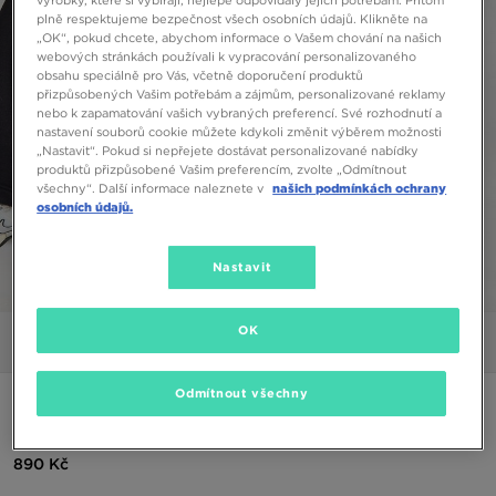
výrobky, které si vybírají, nejlépe odpovídaly jejich potřebám. Přitom
plně respektujeme bezpečnost všech osobních údajů. Klikněte na
„OK“, pokud chcete, abychom informace o Vašem chování na našich
webových stránkách používali k vypracování personalizovaného
obsahu speciálně pro Vás, včetně doporučení produktů
přizpůsobených Vašim potřebám a zájmům, personalizované reklamy
nebo k zapamatování vašich vybraných preferencí. Své rozhodnutí a
nastavení souborů cookie můžete kdykoli změnit výběrem možnosti
„Nastavit“. Pokud si nepřejete dostávat personalizované nabídky
produktů přizpůsobené Vašim preferencím, zvolte „Odmítnout
všechny“. Další informace naleznete v
našich podmínkách ochrany
osobních údajů.
Nastavit
1/5
OK
Obrázky
Video
Odmítnout všechny
NIKE MIKINA W NSW PHNX FLC OS CREW
890 Kč