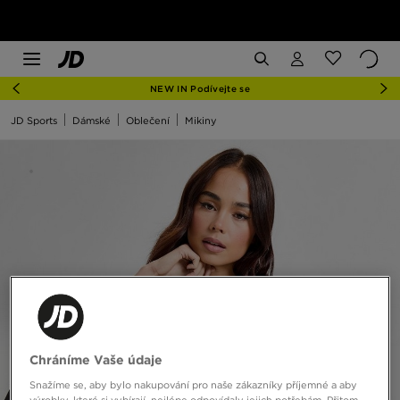
NEW IN Podívejte se
JD Sports
Dámské
Oblečení
Mikiny
Chráníme Vaše údaje
Snažíme se, aby bylo nakupování pro naše zákazníky příjemné a aby