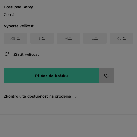
Dostupné Barvy
Černá
Vyberte velikost
XS
S
M
L
XL
Zjistit velikost
Přidat do košíku
Zkontrolujte dostupnost na prodejně