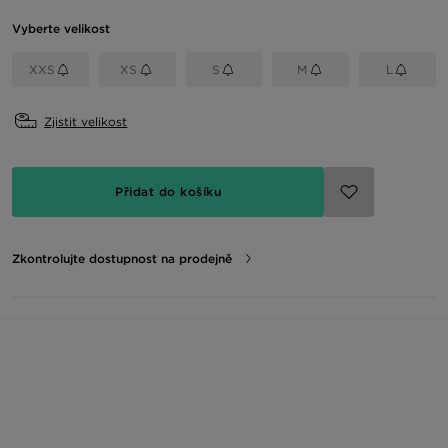
Vyberte velikost
XXS
XS
S
M
L
Zjistit velikost
Přidat do košíku
Zkontrolujte dostupnost na prodejně