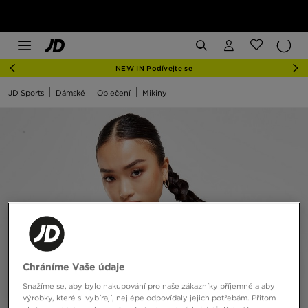
NEW IN Podívejte se
JD Sports
Dámské
Oblečení
Mikiny
Chráníme Vaše údaje
Snažíme se, aby bylo nakupování pro naše zákazníky příjemné a aby
výrobky, které si vybírají, nejlépe odpovídaly jejich potřebám. Přitom