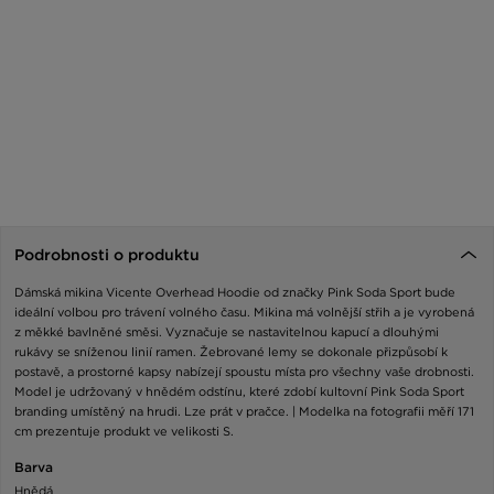
Podrobnosti o produktu
Dámská mikina Vicente Overhead Hoodie od značky Pink Soda Sport bude
ideální volbou pro trávení volného času. Mikina má volnější střih a je vyrobená
z měkké bavlněné směsi. Vyznačuje se nastavitelnou kapucí a dlouhými
rukávy se sníženou linií ramen. Žebrované lemy se dokonale přizpůsobí k
postavě, a prostorné kapsy nabízejí spoustu místa pro všechny vaše drobnosti.
Model je udržovaný v hnědém odstínu, které zdobí kultovní Pink Soda Sport
branding umístěný na hrudi. Lze prát v pračce. | Modelka na fotografii měří 171
cm prezentuje produkt ve velikosti S.
Barva
Hnědá