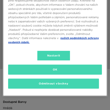
plně respektujeme bezpečnost všech osobních údajů. Klikněte na
„OK“, pokud chcete, abychom informace o Vašem chování na našich
webových stránkách používali k vypracování personalizovaného
obsahu speciálně pro Vás, včetně doporučení produktů
přizpůsobených Vašim potřebám a zájmům, personalizované reklamy
nebo k zapamatování vašich vybraných preferencí. Své rozhodnutí a
nastavení souborů cookie můžete kdykoli změnit výběrem možnosti
„Nastavit“. Pokud si nepřejete dostávat personalizované nabídky
produktů přizpůsobené Vašim preferencím, zvolte „Odmítnout
všechny“. Další informace naleznete v
našich podmínkách ochrany
osobních údajů.
Nastavit
1/5
OK
PINK SODA SPORT VICENTE OH HD BRWN
Odmítnout všechny
490 Kč
Dostupné Barvy
Hnědá