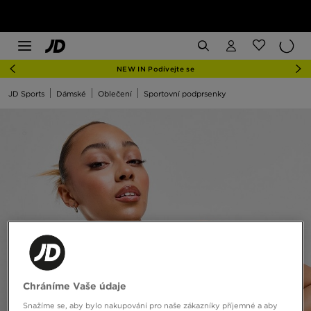
NEW IN Podívejte se
JD Sports
Dámské
Oblečení
Sportovní podprsenky
Chráníme Vaše údaje
Snažíme se, aby bylo nakupování pro naše zákazníky příjemné a aby