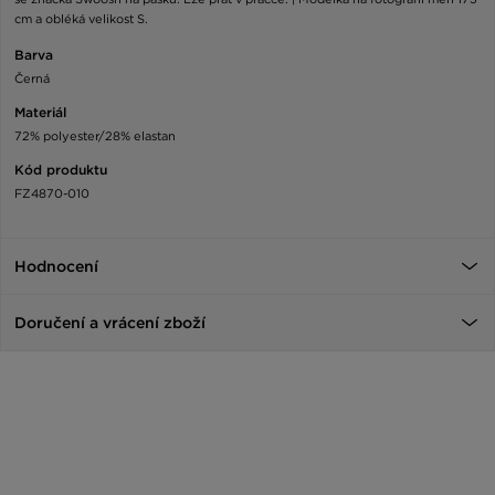
cm a obléká velikost S.
Barva
Černá
Materiál
72% polyester/28% elastan
Kód produktu
FZ4870-010
Hodnocení
Doručení a vrácení zboží