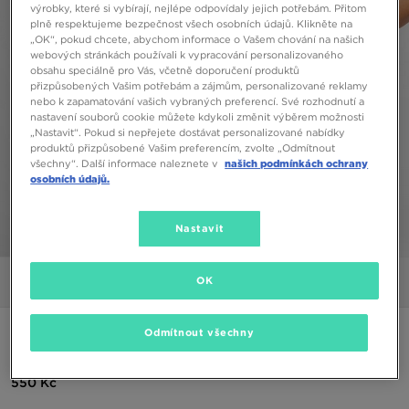
výrobky, které si vybírají, nejlépe odpovídaly jejich potřebám. Přitom
plně respektujeme bezpečnost všech osobních údajů. Klikněte na
„OK“, pokud chcete, abychom informace o Vašem chování na našich
webových stránkách používali k vypracování personalizovaného
obsahu speciálně pro Vás, včetně doporučení produktů
přizpůsobených Vašim potřebám a zájmům, personalizované reklamy
nebo k zapamatování vašich vybraných preferencí. Své rozhodnutí a
nastavení souborů cookie můžete kdykoli změnit výběrem možnosti
„Nastavit“. Pokud si nepřejete dostávat personalizované nabídky
produktů přizpůsobené Vašim preferencím, zvolte „Odmítnout
všechny“. Další informace naleznete v
našich podmínkách ochrany
osobních údajů.
Nastavit
1/6
OK
Obrázky
Video
NIKE BRA W NK DF INDY BRA GLS PERFORMANCE
Odmítnout všechny
550 Kč