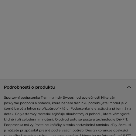
Podrobnosti o produktu
Sportovní podprsenka Training Indy Swoosh od společnosti Nike vám
poskytne podporu a pohodlí, které během tréninku potřebujete! Model je v
černé barvě a lehce se přizpůsobí k tělu. Podprsenka je elastická a příjemná na
dotek. Polyesterový materiál zajišťuje dlouhotrvající pohodlí, které vám vydrží
klidně i při celodenním nošení. O odvod potu se postará technologie Dri-FIT.
Podprsenka má vyjímatelné košíčky a tenká nastavitelná ramínka, díky čemu si
ji můžete přizpůsobit přesně podle vašich potřeb. Design korunuje opakující
se značka Swoosh na pásku. Lze prát v pračce. | Modelka na fotografii měří 173