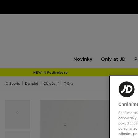
Novinky
Only
Pán
Novinky
Only at JD
P
at
JD
NEW IN Podívejte se
JD Sports
Dámské
Oblečení
Trička
Chráníme
Snažíme se,
odpovídaly 
pokud chcet
personalizo
zájmům, per