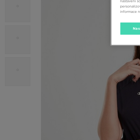
nastavení s
personalizo
informace 
Nas