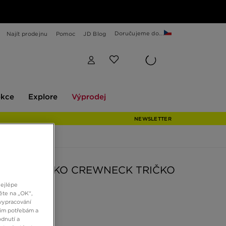
Doručujeme do...
Najít prodejnu
Pomoc
JD Blog
Explore
Výprodej
ekce
Explore
Výprodej
NEWSLETTER
PION TRIČKO CREWNECK TRIČKO
nejlépe
ěte na „OK“,
č
vypracování
šim potřebám a
dnutí a