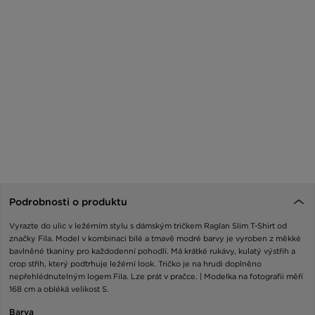
Podrobnosti o produktu
Vyrazte do ulic v ležérním stylu s dámským tričkem Raglan Slim T-Shirt od
značky Fila. Model v kombinaci bílé a tmavě modré barvy je vyroben z měkké
bavlněné tkaniny pro každodenní pohodlí. Má krátké rukávy, kulatý výstřih a
crop střih, který podtrhuje ležérní look. Tričko je na hrudi doplněno
nepřehlédnutelným logem Fila. Lze prát v pračce. | Modelka na fotografii měří
168 cm a obléká velikost S.
Barva