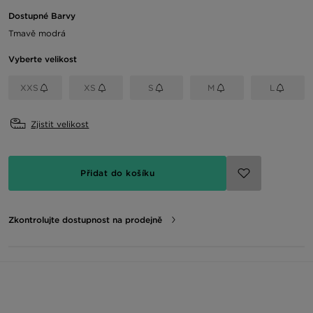
Dostupné Barvy
Tmavě modrá
Vyberte velikost
XXS
XS
S
M
L
Zjistit velikost
Přidat do košíku
Zkontrolujte dostupnost na prodejně