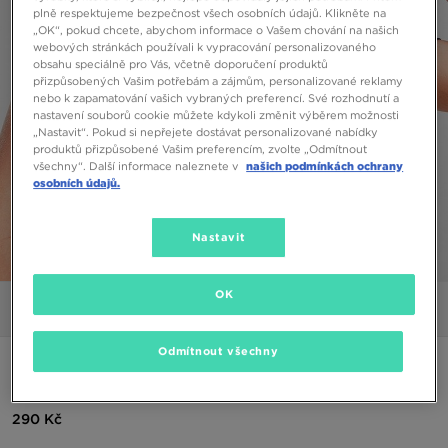
plně respektujeme bezpečnost všech osobních údajů. Klikněte na
„OK“, pokud chcete, abychom informace o Vašem chování na našich
webových stránkách používali k vypracování personalizovaného
obsahu speciálně pro Vás, včetně doporučení produktů
přizpůsobených Vašim potřebám a zájmům, personalizované reklamy
nebo k zapamatování vašich vybraných preferencí. Své rozhodnutí a
nastavení souborů cookie můžete kdykoli změnit výběrem možnosti
„Nastavit“. Pokud si nepřejete dostávat personalizované nabídky
produktů přizpůsobené Vašim preferencím, zvolte „Odmítnout
všechny“. Další informace naleznete v
našich podmínkách ochrany
osobních údajů.
Nastavit
1/5
OK
Obrázky
Video
Odmítnout všechny
FILA TRIČKO RAGLAN SLIM TRIČKO
290 Kč