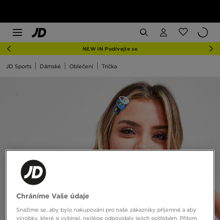
NEW IN Podívejte se
JD Sports
Dámské
Oblečení
Trička
Chráníme Vaše údaje
Snažíme se, aby bylo nakupování pro naše zákazníky příjemné a aby
výrobky, které si vybírají, nejlépe odpovídaly jejich potřebám. Přitom