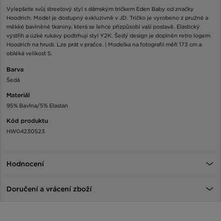
Vylepšete svůj streetový styl s dámským tričkem Eden Baby od značky
Hoodrich. Model je dostupný exkluzivně v JD. Tričko je vyrobeno z pružné a
měkké bavlněné tkaniny, která se lehce přizpůsobí vaší postavě. Elastický
výstřih a úzké rukávy podtrhují styl Y2K. Šedý design je doplněn retro logem
Hoodrich na hrudi. Lze prát v pračce. | Modelka na fotografii měří 173 cm a
obléká velikost S.
Barva
Šedá
Materiál
95% Bavlna/5% Elastan
Kód produktu
HW04230523
Hodnocení
Doručení a vrácení zboží