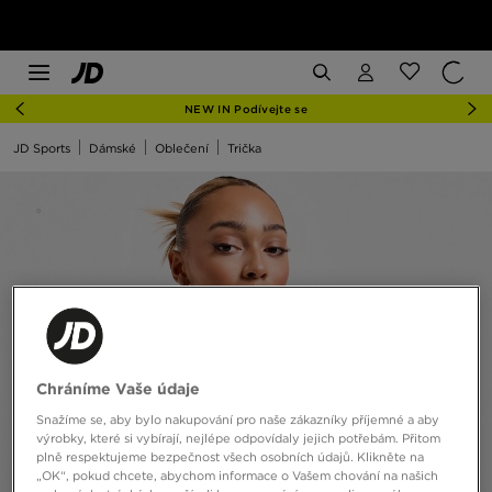
NEW IN Podívejte se
JD Sports
Dámské
Oblečení
Trička
Chráníme Vaše údaje
Snažíme se, aby bylo nakupování pro naše zákazníky příjemné a aby
výrobky, které si vybírají, nejlépe odpovídaly jejich potřebám. Přitom
plně respektujeme bezpečnost všech osobních údajů. Klikněte na
„OK“, pokud chcete, abychom informace o Vašem chování na našich