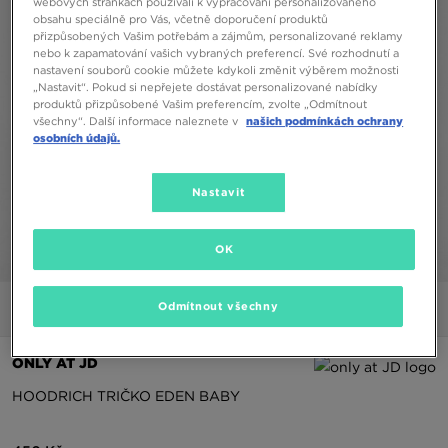
webových stránkách používali k vypracování personalizovaného
obsahu speciálně pro Vás, včetně doporučení produktů
přizpůsobených Vašim potřebám a zájmům, personalizované reklamy
nebo k zapamatování vašich vybraných preferencí. Své rozhodnutí a
nastavení souborů cookie můžete kdykoli změnit výběrem možnosti
„Nastavit“. Pokud si nepřejete dostávat personalizované nabídky
produktů přizpůsobené Vašim preferencím, zvolte „Odmítnout
všechny“. Další informace naleznete v
našich podmínkách ochrany
osobních údajů.
Nastavit
OK
1/4
Odmítnout všechny
Obrázky
Video
ONLY AT JD
HOODRICH TRIČKO EDEN BABY