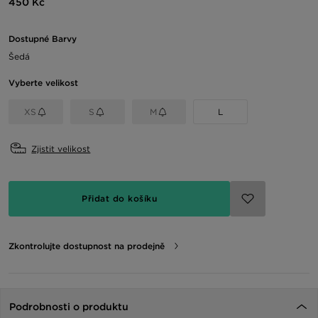
450 Kč
Dostupné Barvy
Šedá
Vyberte velikost
XS
S
M
L
Zjistit velikost
Přidat do košíku
Zkontrolujte dostupnost na prodejně
Podrobnosti o produktu