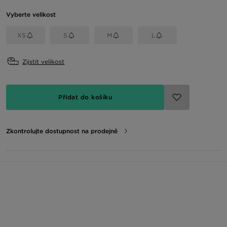
Vyberte velikost
XS
S
M
L
Zjistit velikost
Přidat do košíku
Zkontrolujte dostupnost na prodejně