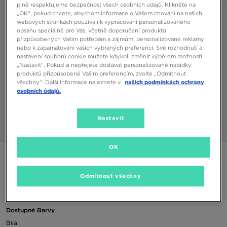
plně respektujeme bezpečnost všech osobních údajů. Klikněte na
„OK“, pokud chcete, abychom informace o Vašem chování na našich
webových stránkách používali k vypracování personalizovaného
obsahu speciálně pro Vás, včetně doporučení produktů
přizpůsobených Vašim potřebám a zájmům, personalizované reklamy
nebo k zapamatování vašich vybraných preferencí. Své rozhodnutí a
nastavení souborů cookie můžete kdykoli změnit výběrem možnosti
„Nastavit“. Pokud si nepřejete dostávat personalizované nabídky
produktů přizpůsobené Vašim preferencím, zvolte „Odmítnout
všechny“. Další informace naleznete v
našich podmínkách ochrany
osobních údajů.
Nastavit
1/3
OK
NIKE TRIČKO W NSW TEE DANCE SS OLY
Odmítnout všechny
490 Kč
Dostupné Barvy
Bílá