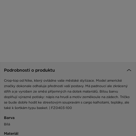
Podrobnosti o produktu
Crop-top od Nike, který ovládne vaše městské stylizace. Model americké
značky dokonale odhaluje přednosti vaší postavy. Má padnoucí ale zkrácený
střih a je vyroben ze směsi příjemných na dotek materiálů. Bílou barvu
doplňují výrazné potisky: nápis na hrudi a motiv zeměkoule na zádech. Tričko
se bude dobře hodit ke streetovým soupravám s cargo kalhotami, tepláky, ale
také k šortkám typu basket. | FZ0403-100
Barva
Bílá
Materiál