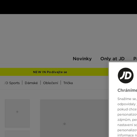
Novinky
Only
Pán
Novinky
Only at JD
P
at
JD
NEW IN Podívejte se
JD Sports
Dámské
Oblečení
Trička
Chráníme
Snažíme se,
odpovídaly 
pokud chcet
personalizo
zájmům, per
nastavení s
personalizo
informace 