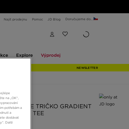
Doručujeme do...
Najít prodejnu
Pomoc
JD Blog
Explore
Výprodej
ekce
Explore
Výprodej
NEWSLETTER
nejlépe
 JD
ěte na „OK“,
vypracování
ORTH FACE TRIČKO GRADIENT
šim potřebám a
OVERSIZE TEE
dnutí a
ete dostávat
“. Další