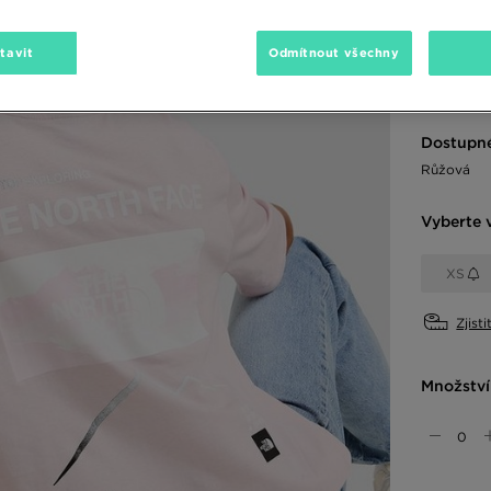
450 K
550 Kč
-1
tavit
Odmítnout všechny
850 Kč
-4
Dostupné
Růžová
Vyberte v
XS
Zjisti
Množství