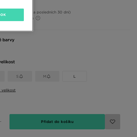
č
8%
(Nejnižší cena za posledních 30 dní)
OK
7%
(Původní cena)
 barvy
elikost
S
M
L
t velikost
Přidat do košíku