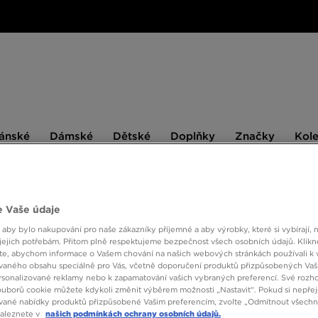
ské
Dámské
Dětské
Doplňky
Značky
ánské
Dámské
Dětské
Doplňky
Značky
Kol
BESTSELLERS
 Vaše údaje
 aby bylo nakupování pro naše zákazníky příjemné a aby výrobky, které si vybírají, 
ONLY AT
jejich potřebám. Přitom plně respektujeme bezpečnost všech osobních údajů. Klikn
e, abychom informace o Vašem chování na našich webových stránkách používali k 
THE N
vaného obsahu speciálně pro Vás, včetně doporučení produktů přizpůsobených Va
FLOW 
sonalizované reklamy nebo k zapamatování vašich vybraných preferencí. Své rozho
ouborů cookie můžete kdykoli změnit výběrem možnosti „Nastavit“. Pokud si nepřej
vané nabídky produktů přizpůsobené Vašim preferencím, zvolte „Odmítnout všechny
naleznete v
našich podmínkách ochrany osobních údajů.