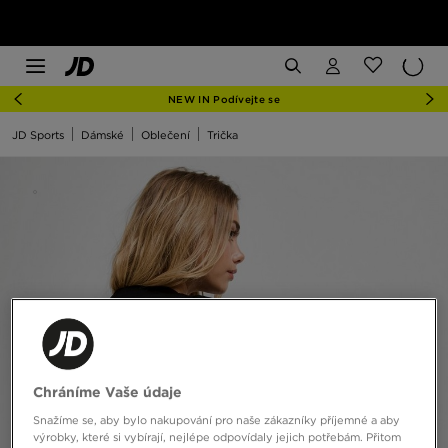
NEW IN Podívejte se
JD Sports
Dámské
Oblečení
Trička
Chráníme Vaše údaje
Snažíme se, aby bylo nakupování pro naše zákazníky příjemné a aby
výrobky, které si vybírají, nejlépe odpovídaly jejich potřebám. Přitom