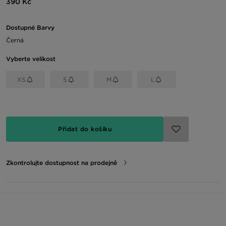
390 Kč
Dostupné Barvy
Černá
Vyberte velikost
XS
S
M
L
Přidat do košíku
Zkontrolujte dostupnost na prodejně