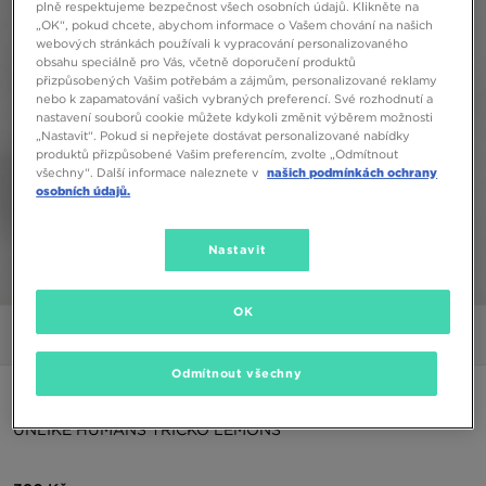
plně respektujeme bezpečnost všech osobních údajů. Klikněte na
„OK“, pokud chcete, abychom informace o Vašem chování na našich
webových stránkách používali k vypracování personalizovaného
obsahu speciálně pro Vás, včetně doporučení produktů
přizpůsobených Vašim potřebám a zájmům, personalizované reklamy
nebo k zapamatování vašich vybraných preferencí. Své rozhodnutí a
nastavení souborů cookie můžete kdykoli změnit výběrem možnosti
„Nastavit“. Pokud si nepřejete dostávat personalizované nabídky
produktů přizpůsobené Vašim preferencím, zvolte „Odmítnout
všechny“. Další informace naleznete v
našich podmínkách ochrany
osobních údajů.
Nastavit
1/5
OK
Obrázky
Video
Odmítnout všechny
ONLY AT JD
UNLIKE HUMANS TRIČKO LEMONS