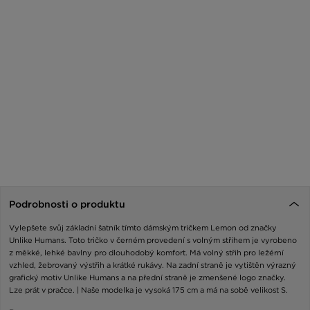
Podrobnosti o produktu
Vylepšete svůj základní šatník tímto dámským tričkem Lemon od značky
Unlike Humans. Toto tričko v černém provedení s volným střihem je vyrobeno
z měkké, lehké bavlny pro dlouhodobý komfort. Má volný střih pro ležérní
vzhled, žebrovaný výstřih a krátké rukávy. Na zadní straně je vytištěn výrazný
grafický motiv Unlike Humans a na přední straně je zmenšené logo značky.
Lze prát v pračce. | Naše modelka je vysoká 175 cm a má na sobě velikost S.