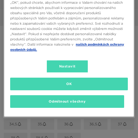
1/6
„OK“, pokud chcete, abychom informace o Vašem chování na našich
webových stránkách používali k vypracování personalizovaného
obsahu speciálně pro Vás, včetně doporučení produktů
Obrázky
360°
přizpůsobených Vašim potřebám a zájmům, personalizované reklamy
nebo k zapamatování vašich vybraných preferencí. Své rozhodnutí a
nastavení souborů cookie můžete kdykoli změnit výběrem možnosti
ONLY AT JD
„Nastavit“. Pokud si nepřejete dostávat personalizované nabídky
produktů přizpůsobené Vašim preferencím, zvolte „Odmítnout
VANS HYLANE
všechny“. Další informace naleznete v
našich podmínkách ochrany
osobních údajů.
1090 Kč
Nastavit
Dostupné Barvy
OK
Šedá
Vyberte velikost
Odmítnout všechny
EU
US
34,5
35
36
36,5
37
38
38,5
39