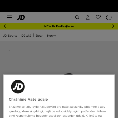
NEW IN Podívejte se
JD Sports
Dětské
Boty
Kecky
Chráníme Vaše údaje
Snažíme se, aby bylo nakupování pro naše zákazníky příjemné a aby
výrobky, které si vybírají, nejlépe odpovídaly jejich potřebám. Přitom
plně respektujeme bezpečnost všech osobních údajů. Klikněte na