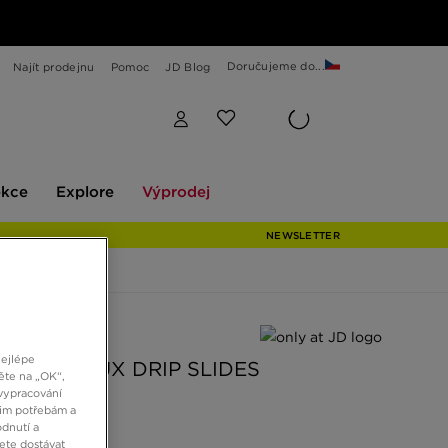
Doručujeme do...
Najít prodejnu
Pomoc
JD Blog
Explore
Výprodej
ekce
Explore
Výprodej
NEWSLETTER
 JD
nejlépe
DRIFTER LUX DRIP SLIDES
ěte na „OK“,
vypracování
šim potřebám a
dnutí a
č
ete dostávat