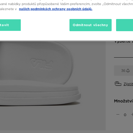
vané nabídky produktů přizpůsobené Vašim preferencím, zvolte „Odmítnout všechny
naleznete v
našich podmínkách ochrany osobních údajů.
Dostupné
tavit
Odmítnout všechny
Bílá
Vyberte v
36
Zjisti
Množství