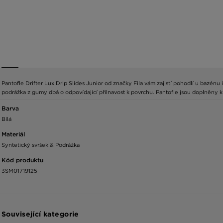
Pantofle Drifter Lux Drip Slides Junior od značky Fila vám zajistí pohodlí u bazé
podrážka z gumy dbá o odpovídající přilnavost k povrchu. Pantofle jsou doplněny kl
Barva
Bílá
Materiál
Syntetický svršek & Podrážka
Kód produktu
3SM01719125
Související kategorie