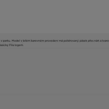
nu i v parku. Model v bílém barevném provedení má polstrovaný pásek přes nárt a tv
asický Fila logem.