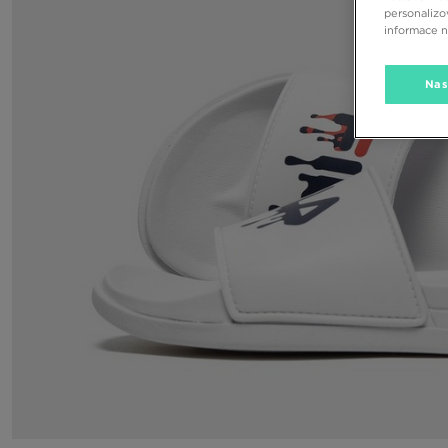
personalizo
informace 
Nas