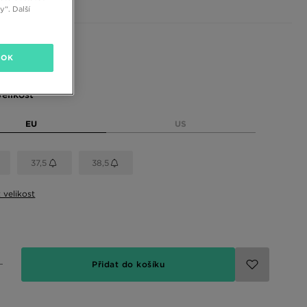
“. Další
 barvy
OK
elikost
EU
US
37,5
38,5
t velikost
Přidat do košíku