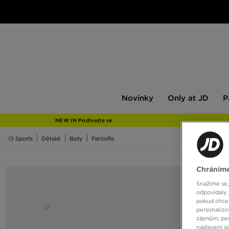
Novinky
Only
Pán
Novinky
Only at JD
P
at
JD
NEW IN Podívejte se
JD Sports
Dětské
Boty
Pantofle
Chráníme
Snažíme se,
odpovídaly 
pokud chcet
personalizo
zájmům, per
nastavení s