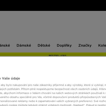
ské
Dámské
Dětské
Doplňky
Značky
ánské
Dámské
Dětské
Doplňky
Značky
Kol
BESTSELLERS
 Vaše údaje
ONLY AT
 aby bylo nakupování pro naše zákazníky příjemné a aby výrobky, které si vybírají, 
FILA 
jejich potřebám. Přitom plně respektujeme bezpečnost všech osobních údajů. Klikn
e, abychom informace o Vašem chování na našich webových stránkách používali k 
vaného obsahu speciálně pro Vás, včetně doporučení produktů přizpůsobených Va
sonalizované reklamy nebo k zapamatování vašich vybraných preferencí. Své rozho
290 K
ouborů cookie můžete kdykoli změnit výběrem možnosti „Nastavit“. Pokud si nepřej