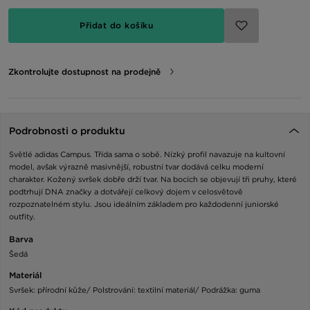
Přidat do košíku
Zkontrolujte dostupnost na prodejně
Podrobnosti o produktu
Světlé adidas Campus. Třída sama o sobě. Nízký profil navazuje na kultovní
model, avšak výrazně masivnější, robustní tvar dodává celku moderní
charakter. Kožený svršek dobře drží tvar. Na bocích se objevují tři pruhy, které
podtrhují DNA značky a dotvářejí celkový dojem v celosvětově
rozpoznatelném stylu. Jsou ideálním základem pro každodenní juniorské
outfity.
Barva
Šedá
Materiál
Svršek: přírodní kůže/ Polstrování: textilní materiál/ Podrážka: guma