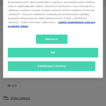
1/6
přizpůsobených Vašim potřebám a zájmům, personalizované reklamy
nebo k zapamatování vašich vybraných preferencí. Své rozhodnutí a
nastavení souborů cookie můžete kdykoli změnit výběrem možnosti
ADIDAS CAMPUS ST J
„Nastavit“. Pokud si nepřejete dostávat personalizované nabídky
produktů přizpůsobené Vašim preferencím, zvolte „Odmítnout
všechny“. Další informace naleznete v
našich podmínkách ochrany
1790 Kč
osobních údajů.
Dostupné Barvy
Nastavit
OK
Vyberte velikost
EU
US
Odmítnout všechny
35,5
36
36 2/3
37 1/3
38
38 2/3
Zjistit velikost