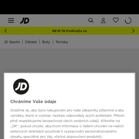
NEW IN Podívejte se
JD Sports
Dětské
Boty
Tenisky
Chráníme Vaše údaje
Snažíme se, aby bylo nakupování pro naše zákazníky příjemné a aby
výrobky, které si vybírají, nejlépe odpovídaly jejich potřebám. Přitom
plně respektujeme bezpečnost všech osobních údajů. Klikněte na
„OK“, pokud chcete, abychom informace o Vašem chování na našich
webových stránkách používali k vypracování personalizovaného
obsahu speciálně pro Vás, včetně doporučení produktů