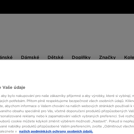
ské
Dámské
Dětské
Doplňky
Značky
ánské
Dámské
Dětské
Doplňky
Značky
Kol
BESTSELLERS
 Vaše údaje
 aby bylo nakupování pro naše zákazníky příjemné a aby výrobky, které si vybírají, 
ADID
jejich potřebám. Přitom plně respektujeme bezpečnost všech osobních údajů. Klikn
e, abychom informace o Vašem chování na našich webových stránkách používali k 
vaného obsahu speciálně pro Vás, včetně doporučení produktů přizpůsobených Va
sonalizované reklamy nebo k zapamatování vašich vybraných preferencí. Své rozho
1190 K
ouborů cookie můžete kdykoli změnit výběrem možnosti „Nastavit“. Pokud si nepřej
vané nabídky produktů přizpůsobené Vašim preferencím, zvolte „Odmítnout všechny
1390 Kč
-
naleznete v
našich podmínkách ochrany osobních údajů.