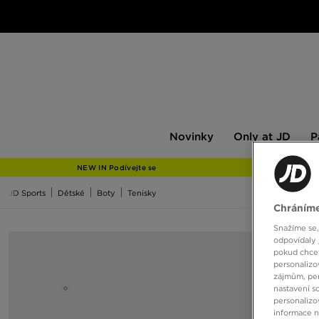
Novinky
Only
Pán
Novinky
Only at JD
P
at
JD
NEW IN Podívejte se
JD Sports
Dětské
Boty
Tenisky
Chráníme
Snažíme se,
odpovídaly 
pokud chcet
personalizo
zájmům, per
nastavení s
personalizo
informace 