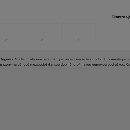
Zkontroluj
Originals. Model v zeleném barevném provedení má svršek z odolného semiše pro dl
u usazeny na pěnové mezipodešvi a jsou doplněny přilnavou gumovou podrážkou. Ce