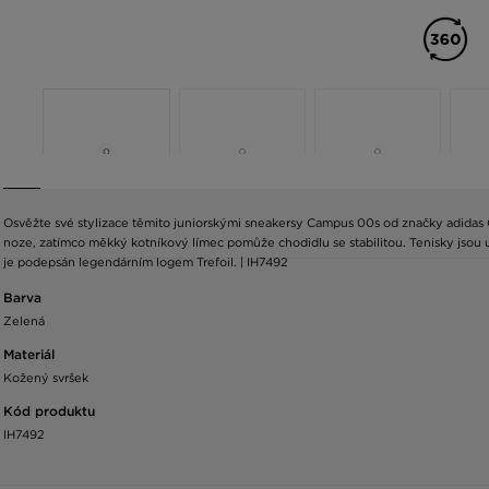
Osvěžte své stylizace těmito juniorskými sneakersy Campus 00s od značky adidas 
noze, zatímco měkký kotníkový límec pomůže chodidlu se stabilitou. Tenisky jso
je podepsán legendárním logem Trefoil. | IH7492
Barva
Zelená
Materiál
Kožený svršek
Kód produktu
IH7492