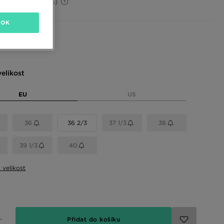
46%
(Původní cena)
OK
 barvy
elikost
EU
US
36
36 2/3
37 1/3
38
39 1/3
40
t velikost
Přidat do košíku