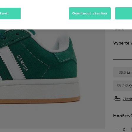
2190 Kč
-
tavit
Odmítnout všechny
Dostupné
Zelená
Vyberte v
35,5
38 2/3
Zjisti
Množství