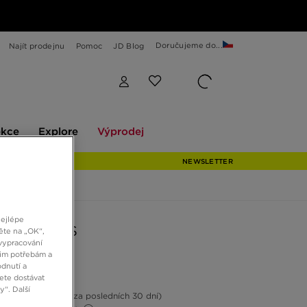
Doručujeme do...
Najít prodejnu
Pomoc
JD Blog
Explore
Výprodej
ekce
Explore
Výprodej
NEWSLETTER
nejlépe
AS CAMPUS
ěte na „OK“,
vypracování
šim potřebám a
dnutí a
č
ete dostávat
“. Další
14%
(Nejnižší cena za posledních 30 dní)