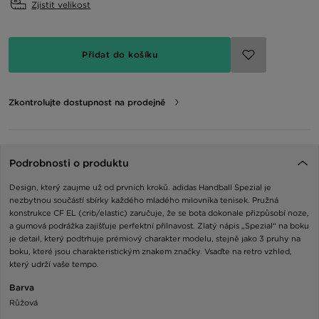
Zjistit velikost
Přidat do košíku
Zkontrolujte dostupnost na prodejně
Podrobnosti o produktu
Design, který zaujme už od prvních kroků. adidas Handball Spezial je
nezbytnou součástí sbírky každého mladého milovníka tenisek. Pružná
konstrukce CF EL (crib/elastic) zaručuje, že se bota dokonale přizpůsobí noze,
a gumová podrážka zajišťuje perfektní přilnavost. Zlatý nápis „Spezial“ na boku
je detail, který podtrhuje prémiový charakter modelu, stejně jako 3 pruhy na
boku, které jsou charakteristickým znakem značky. Vsaďte na retro vzhled,
který udrží vaše tempo.
Barva
Růžová