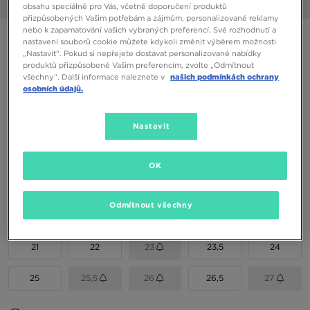
1/6
obsahu speciálně pro Vás, včetně doporučení produktů
přizpůsobených Vašim potřebám a zájmům, personalizované reklamy
nebo k zapamatování vašich vybraných preferencí. Své rozhodnutí a
ADIDAS HANDBALL SPEZIAL CF EL I
nastavení souborů cookie můžete kdykoli změnit výběrem možnosti
„Nastavit“. Pokud si nepřejete dostávat personalizované nabídky
produktů přizpůsobené Vašim preferencím, zvolte „Odmítnout
990 Kč
všechny“. Další informace naleznete v
našich podmínkách ochrany
osobních údajů.
1090 Kč
-9%
(Nejnižší cena za posledních 30 dní)
1490 Kč
-34%
(Původní cena)
Nastavit
Dostupné Barvy
OK
Vyberte velikost
Odmítnout všechny
EU
US
21
22
23
23,5
24
25
25,5
26
26,5
27