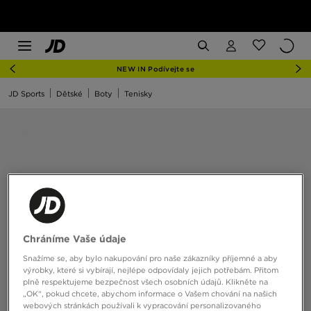
NEW IN Podívejte se
JD Sports
Dětské
Boty
Tenisky
Chráníme Vaše údaje
Snažíme se, aby bylo nakupování pro naše zákazníky příjemné a aby
výrobky, které si vybírají, nejlépe odpovídaly jejich potřebám. Přitom
plně respektujeme bezpečnost všech osobních údajů. Klikněte na
„OK“, pokud chcete, abychom informace o Vašem chování na našich
webových stránkách používali k vypracování personalizovaného