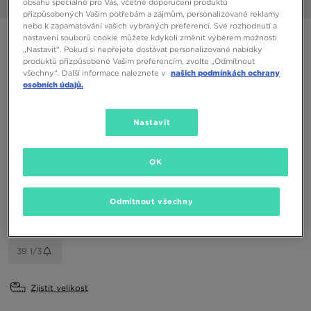
obsahu speciálně pro Vás, včetně doporučení produktů
1/7
přizpůsobených Vašim potřebám a zájmům, personalizované reklamy
nebo k zapamatování vašich vybraných preferencí. Své rozhodnutí a
ADIDAS SL 72 RS J
nastavení souborů cookie můžete kdykoli změnit výběrem možnosti
„Nastavit“. Pokud si nepřejete dostávat personalizované nabídky
produktů přizpůsobené Vašim preferencím, zvolte „Odmítnout
všechny“. Další informace naleznete v
našich podmínkách ochrany
1690 Kč
osobních údajů.
Dostupné Barvy
Nastavit
Vyberte velikost
OK
EU
US
Odmítnout všechny
36
36 2/3
37 1/3
38
38 2/3
39 1/3
Zjistit velikost