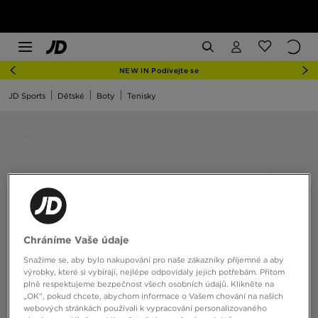
NEW IN Podívejte se
JD Sports
Dětské
Boty
Tenisky
Chráníme Vaše údaje
Snažíme se, aby bylo nakupování pro naše zákazníky příjemné a aby
výrobky, které si vybírají, nejlépe odpovídaly jejich potřebám. Přitom
plně respektujeme bezpečnost všech osobních údajů. Klikněte na
„OK“, pokud chcete, abychom informace o Vašem chování na našich
webových stránkách používali k vypracování personalizovaného