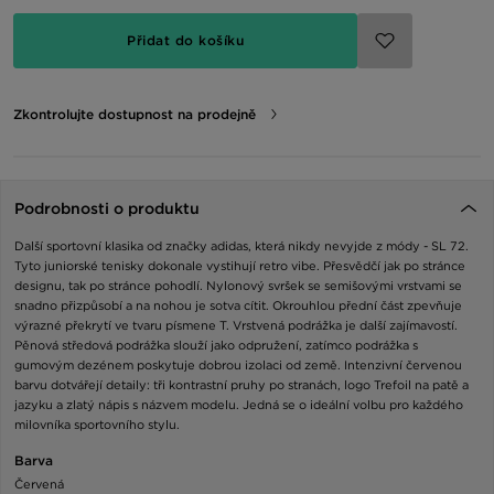
Přidat do košíku
Zkontrolujte dostupnost na prodejně
Podrobnosti o produktu
Další sportovní klasika od značky adidas, která nikdy nevyjde z módy - SL 72.
Tyto juniorské tenisky dokonale vystihují retro vibe. Přesvědčí jak po stránce
designu, tak po stránce pohodlí. Nylonový svršek se semišovými vrstvami se
snadno přizpůsobí a na nohou je sotva cítit. Okrouhlou přední část zpevňuje
výrazné překrytí ve tvaru písmene T. Vrstvená podrážka je další zajímavostí.
Pěnová středová podrážka slouží jako odpružení, zatímco podrážka s
gumovým dezénem poskytuje dobrou izolaci od země. Intenzivní červenou
barvu dotvářejí detaily: tři kontrastní pruhy po stranách, logo Trefoil na patě a
jazyku a zlatý nápis s názvem modelu. Jedná se o ideální volbu pro každého
milovníka sportovního stylu.
Barva
Červená