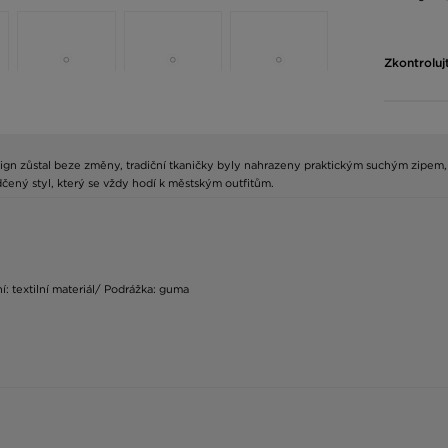
Zkontroluj
sign zůstal beze změny, tradiční tkaničky byly nahrazeny praktickým suchým zipem, 
ědčený styl, který se vždy hodí k městským outfitům.
í: textilní materiál/ Podrážka: guma