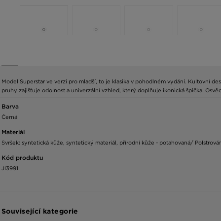
Model Superstar ve verzi pro mladší, to je klasika v pohodlném vydání. Kultovní de
pruhy zajišťuje odolnost a univerzální vzhled, který doplňuje ikonická špička. Osv
Barva
Černá
Materiál
Svršek: syntetická kůže, syntetický materiál, přírodní kůže - potahovaná/ Polstrován
Kód produktu
JI3991
Související kategorie