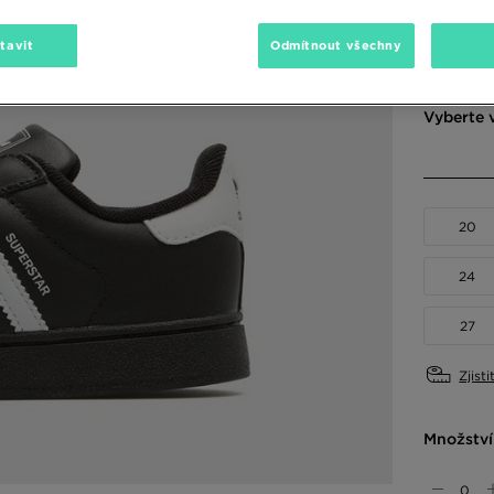
Dostupné
tavit
Odmítnout všechny
Vyberte v
20
24
27
Zjisti
Množství