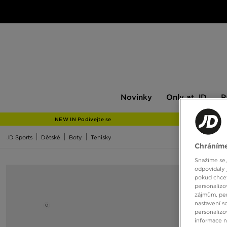
Novinky
Only
Pán
Novinky
Only at JD
P
at
JD
NEW IN Podívejte se
JD Sports
Dětské
Boty
Tenisky
Chráníme
Snažíme se,
odpovídaly 
pokud chcet
personalizo
zájmům, per
nastavení s
personalizo
informace 