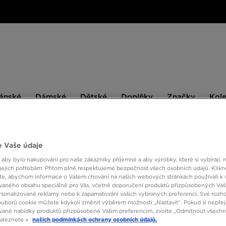
ské
Dámské
Dětské
Doplňky
Značky
ánské
Dámské
Dětské
Doplňky
Značky
Kol
BESTSELLERS
 Vaše údaje
 aby bylo nakupování pro naše zákazníky příjemné a aby výrobky, které si vybírají, 
ADIDA
jejich potřebám. Přitom plně respektujeme bezpečnost všech osobních údajů. Klikn
e, abychom informace o Vašem chování na našich webových stránkách používali k 
vaného obsahu speciálně pro Vás, včetně doporučení produktů přizpůsobených Va
sonalizované reklamy nebo k zapamatování vašich vybraných preferencí. Své rozho
1590 
ouborů cookie můžete kdykoli změnit výběrem možnosti „Nastavit“. Pokud si nepřej
vané nabídky produktů přizpůsobené Vašim preferencím, zvolte „Odmítnout všechny
naleznete v
našich podmínkách ochrany osobních údajů.