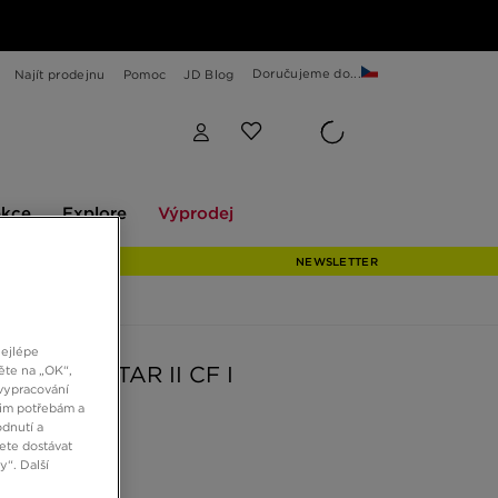
Doručujeme do...
Najít prodejnu
Pomoc
JD Blog
Explore
Výprodej
ekce
Explore
Výprodej
NEWSLETTER
nejlépe
S SUPERSTAR II CF I
ěte na „OK“,
vypracování
šim potřebám a
dnutí a
Kč
ete dostávat
“. Další