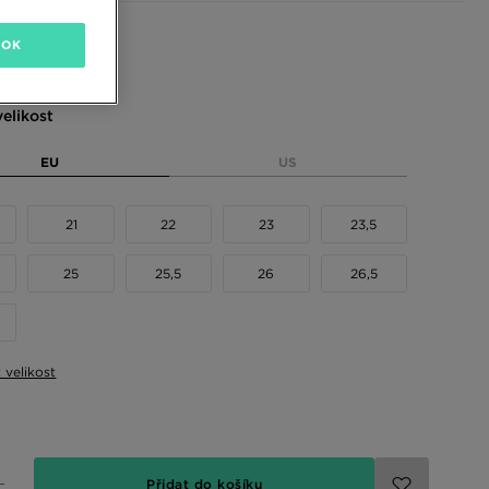
 barvy
OK
elikost
EU
US
21
22
23
23,5
25
25,5
26
26,5
t velikost
Přidat do košíku