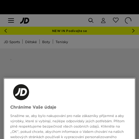
NEW IN Podívejte se
JD Sports
Dětské
Boty
Tenisky
Chráníme Vaše údaje
Snažíme se, aby bylo nakupování pro naše zákazníky příjemné a aby
výrobky, které si vybírají, nejlépe odpovídaly jejich potřebám. Přitom
plně respektujeme bezpečnost všech osobních údajů. Klikněte na
„OK“, pokud chcete, abychom informace o Vašem chování na našich
webových stránkách používali k vypracování personalizovaného