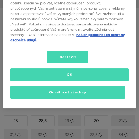
1/6
obsahu speciálně pro Vás, včetně doporučení produktů
přizpůsobených Vašim potřebám a zájmům, personalizované reklamy
nebo k zapamatování vašich vybraných preferencí. Své rozhodnutí a
ONLY AT JD
nastavení souborů cookie můžete kdykoli změnit výběrem možnosti
„Nastavit“. Pokud si nepřejete dostávat personalizované nabídky
FILA PANACHE
produktů přizpůsobené Vašim preferencím, zvolte „Odmítnout
všechny“. Další informace naleznete v
našich podmínkách ochrany
osobních údajů.
490 Kč
590 Kč
-17%
(Nejnižší cena za posledních 30 dní)
1290 Kč
-62%
(Původní cena)
Nastavit
Dostupné Barvy
OK
Vyberte velikost
Odmítnout všechny
EU
US
28
28,5
29
30
31
31,5
32
33
33,5
34