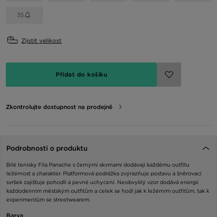
35
Zjistit velikost
Přidat do košíku
Zkontrolujte dostupnost na prodejně
Podrobnosti o produktu
Bílé tenisky Fila Panache s černými skvrnami dodávají každému outfitu
ležérnost a charakter. Platformová podrážka zvýrazňuje postavu a šněrovací
svršek zajišťuje pohodlí a pevné uchycení. Neobvyklý vzor dodává energii
každodenním městským outfitům a celek se hodí jak k ležérním outfitům, tak k
experimentům se streetwearem.
Barva