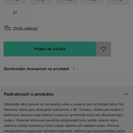
27
Zjistit velikost
Přidat do košíku
Zkontrolujte dostupnost na prodejně
Podrobnosti o produktu
Oblékejte děti stylově už od raného věku a vyberte pro ně dětské boty Fila
Panache, které jsou dostupné exkluzivně v JD. Tenisky v bílém provedení s
béžovými akcenty mají odolný svršek ze syntetické kůže pro dlouhotrvající
nošení. Klasické šněrování pomůže přizpůsobit botu podle vašeho stylu,
zatímco měkký kotníkový límec zajistí stabilitu při každém kroku. Pěnová
mezipodešev poskytuje celodenní pohodlí, zatímco gumová podrážka zajistí