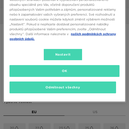
1/6
obsahu speciálně pro Vás, včetně doporučení produktů
přizpůsobených Vašim potřebám a zájmům, personalizované reklamy
nebo k zapamatování vašich vybraných preferencí. Své rozhodnutí a
Obrázky
360°
nastavení souborů cookie můžete kdykoli změnit výběrem možnosti
„Nastavit“. Pokud si nepřejete dostávat personalizované nabídky
produktů přizpůsobené Vašim preferencím, zvolte „Odmítnout
ONLY AT JD
všechny“. Další informace naleznete v
našich podmínkách ochrany
osobních údajů.
FILA PANACHE
Nastavit
550 Kč
650 Kč
-15%
(Nejnižší cena za posledních 30 dní)
1490 Kč
-63%
(Původní cena)
OK
Dostupné Barvy
Odmítnout všechny
Vyberte velikost
EU
US
20
22
23,5
25
26