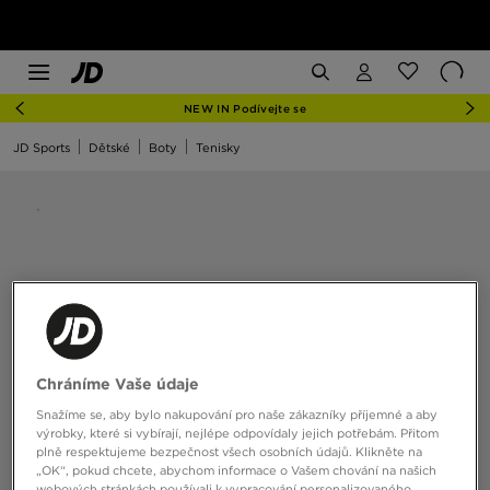
NEW IN Podívejte se
JD Sports
Dětské
Boty
Tenisky
Chráníme Vaše údaje
Snažíme se, aby bylo nakupování pro naše zákazníky příjemné a aby
výrobky, které si vybírají, nejlépe odpovídaly jejich potřebám. Přitom
plně respektujeme bezpečnost všech osobních údajů. Klikněte na
„OK“, pokud chcete, abychom informace o Vašem chování na našich
webových stránkách používali k vypracování personalizovaného