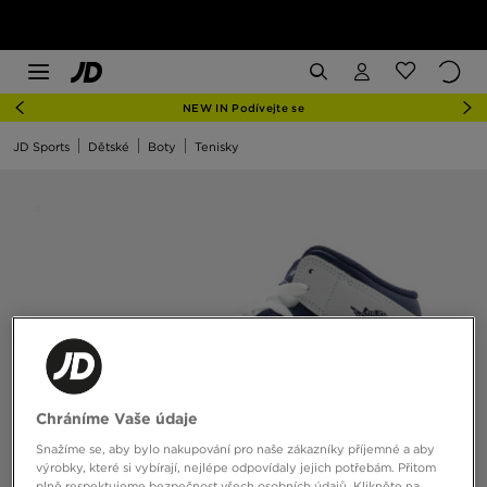
NEW IN Podívejte se
JD Sports
Dětské
Boty
Tenisky
Chráníme Vaše údaje
Snažíme se, aby bylo nakupování pro naše zákazníky příjemné a aby
výrobky, které si vybírají, nejlépe odpovídaly jejich potřebám. Přitom
plně respektujeme bezpečnost všech osobních údajů. Klikněte na