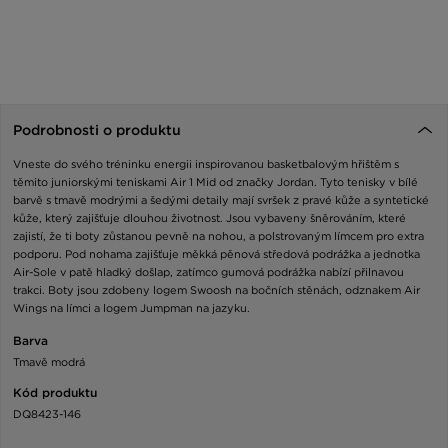
Podrobnosti o produktu
Vneste do svého tréninku energii inspirovanou basketbalovým hřištěm s
těmito juniorskými teniskami Air 1 Mid od značky Jordan. Tyto tenisky v bílé
barvě s tmavě modrými a šedými detaily mají svršek z pravé kůže a syntetické
kůže, který zajišťuje dlouhou životnost. Jsou vybaveny šněrováním, které
zajistí, že ti boty zůstanou pevně na nohou, a polstrovaným límcem pro extra
podporu. Pod nohama zajišťuje měkká pěnová středová podrážka a jednotka
Air-Sole v patě hladký došlap, zatímco gumová podrážka nabízí přilnavou
trakci. Boty jsou zdobeny logem Swoosh na bočních stěnách, odznakem Air
Wings na límci a logem Jumpman na jazyku.
Barva
Tmavě modrá
Kód produktu
DQ8423-146