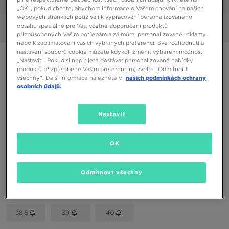
1/6
„OK“, pokud chcete, abychom informace o Vašem chování na našich
webových stránkách používali k vypracování personalizovaného
obsahu speciálně pro Vás, včetně doporučení produktů
Obrázky
360°
přizpůsobených Vašim potřebám a zájmům, personalizované reklamy
nebo k zapamatování vašich vybraných preferencí. Své rozhodnutí a
nastavení souborů cookie můžete kdykoli změnit výběrem možnosti
JORDAN 1 MID
„Nastavit“. Pokud si nepřejete dostávat personalizované nabídky
produktů přizpůsobené Vašim preferencím, zvolte „Odmítnout
všechny“. Další informace naleznete v
našich podmínkách ochrany
1590 Kč
osobních údajů.
Dostupné Barvy
Nastavit
Tmavě modrá
Vyberte velikost
OK
EU
US
Odmítnout všechny
35,5
36
36,5
37,5
38
38,5
39
40