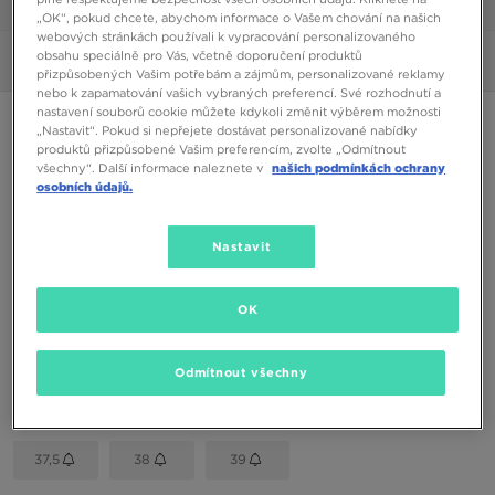
1/6
„OK“, pokud chcete, abychom informace o Vašem chování na našich
webových stránkách používali k vypracování personalizovaného
obsahu speciálně pro Vás, včetně doporučení produktů
Obrázky
360°
přizpůsobených Vašim potřebám a zájmům, personalizované reklamy
nebo k zapamatování vašich vybraných preferencí. Své rozhodnutí a
nastavení souborů cookie můžete kdykoli změnit výběrem možnosti
LACOSTE GRIPSHOT 0121 1 CUJ
„Nastavit“. Pokud si nepřejete dostávat personalizované nabídky
produktů přizpůsobené Vašim preferencím, zvolte „Odmítnout
všechny“. Další informace naleznete v
našich podmínkách ochrany
1490 Kč
osobních údajů.
Dostupné Barvy
Nastavit
Bílá
Vyberte velikost
OK
EU
US
Odmítnout všechny
34,5
35
35,5
36
37
37,5
38
39