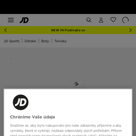
NEW IN Podívejte se
JD Sports
Dětské
Boty
Tenisky
Chráníme Vaše údaje
Snažíme se, aby bylo nakupování pro naše zákazníky příjemné a aby
výrobky, které si vybírají, nejlépe odpovídaly jejich potřebám. Přitom
plně respektujeme bezpečnost všech osobních údajů. Klikněte na