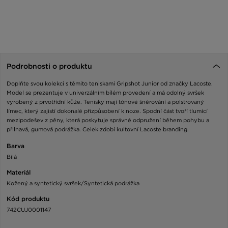
Podrobnosti o produktu
Doplňte svou kolekci s těmito teniskami Gripshot Junior od značky Lacoste.
Model se prezentuje v univerzálním bílém provedení a má odolný svršek
vyrobený z prvotřídní kůže. Tenisky mají tónové šněrování a polstrovaný
límec, který zajistí dokonalé přizpůsobení k noze. Spodní část tvoří tlumící
mezipodešev z pěny, která poskytuje správné odpružení během pohybu a
přilnavá, gumová podrážka. Celek zdobí kultovní Lacoste branding.
Barva
Bílá
Materiál
Kožený a syntetický svršek/Syntetická podrážka
Kód produktu
742CUJ0001147