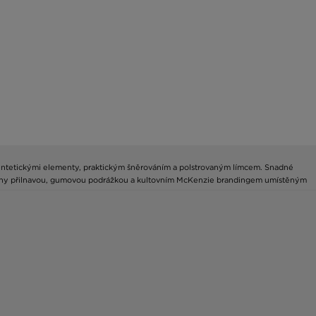
yntetickými elementy, praktickým šněrováním a polstrovaným límcem. Snadné
nčeny přilnavou, gumovou podrážkou a kultovním McKenzie brandingem umístěným