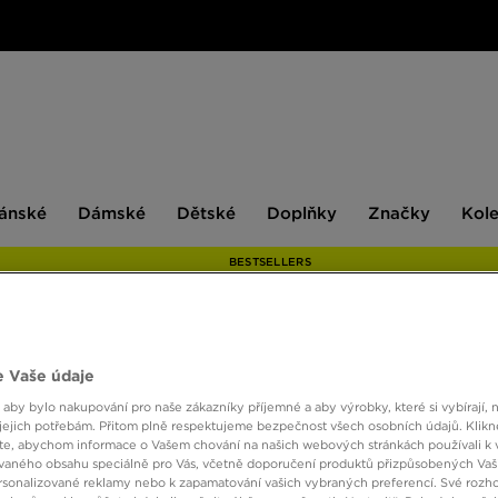
ské
Dámské
Dětské
Doplňky
Značky
ánské
Dámské
Dětské
Doplňky
Značky
Kol
BESTSELLERS
MCKE
 Vaše údaje
 aby bylo nakupování pro naše zákazníky příjemné a aby výrobky, které si vybírají, 
jejich potřebám. Přitom plně respektujeme bezpečnost všech osobních údajů. Klikn
790 K
e, abychom informace o Vašem chování na našich webových stránkách používali k 
vaného obsahu speciálně pro Vás, včetně doporučení produktů přizpůsobených Va
sonalizované reklamy nebo k zapamatování vašich vybraných preferencí. Své rozho