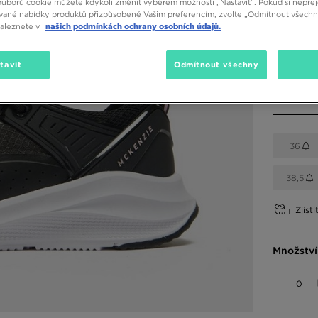
ouborů cookie můžete kdykoli změnit výběrem možnosti „Nastavit“. Pokud si nepřej
vané nabídky produktů přizpůsobené Vašim preferencím, zvolte „Odmítnout všechny
Dostupné
naleznete v
našich podmínkách ochrany osobních údajů.
Černá
tavit
Odmítnout všechny
Vyberte v
36
38,5
Zjisti
Množství