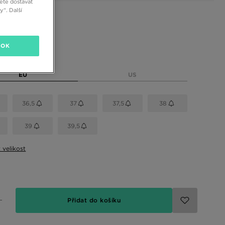
ete dostávat
“. Další
 barvy
OK
elikost
EU
US
36,5
37
37,5
38
39
39,5
t velikost
Přidat do košíku