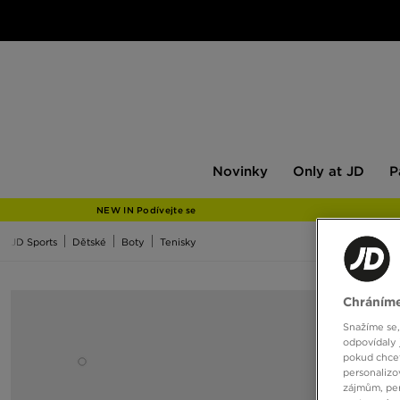
Novinky
Only
Pán
Novinky
Only at JD
P
at
JD
NEW IN Podívejte se
JD Sports
Dětské
Boty
Tenisky
Chráníme
Snažíme se,
odpovídaly 
pokud chcet
personalizo
zájmům, per