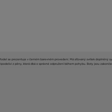
 Model se prezentuje v černém barevném provedení. Má síťovaný svršek doplněný s
mezipodešvi z pěny, která dbá o správné odpružení během pohybu. Boty jsou zako