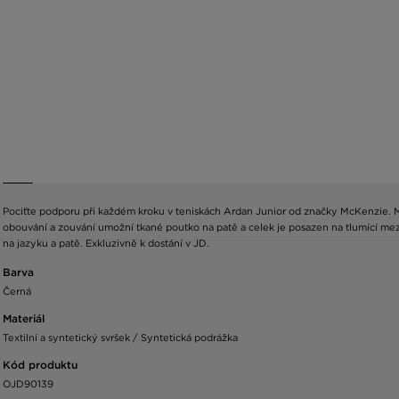
Pociťte podporu při každém kroku v teniskách Ardan Junior od značky McKenzie.
obouvání a zouvání umožní tkané poutko na patě a celek je posazen na tlumící 
na jazyku a patě. Exkluzivně k dostání v JD.
Barva
Černá
Materiál
Textilní a syntetický svršek / Syntetická podrážka
Kód produktu
OJD90139