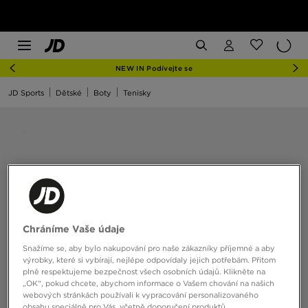
NEW IN Podívejte se
JD Sports
Dětské
Boty
Tenisky
Chráníme Vaše údaje
Snažíme se, aby bylo nakupování pro naše zákazníky příjemné a aby
výrobky, které si vybírají, nejlépe odpovídaly jejich potřebám. Přitom
plně respektujeme bezpečnost všech osobních údajů. Klikněte na
„OK“, pokud chcete, abychom informace o Vašem chování na našich
webových stránkách používali k vypracování personalizovaného
obsahu speciálně pro Vás, včetně doporučení produktů