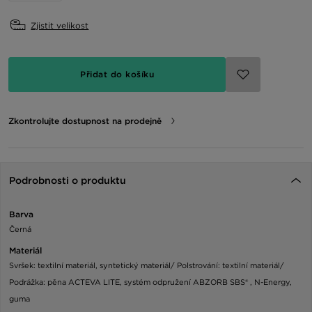
Zjistit velikost
Přidat do košíku
Zkontrolujte dostupnost na prodejně
Podrobnosti o produktu
Barva
Černá
Materiál
Svršek: textilní materiál, syntetický materiál/ Polstrování: textilní materiál/
Podrážka: pěna ACTEVA LITE, systém odpružení ABZORB SBS® , N-Energy,
guma