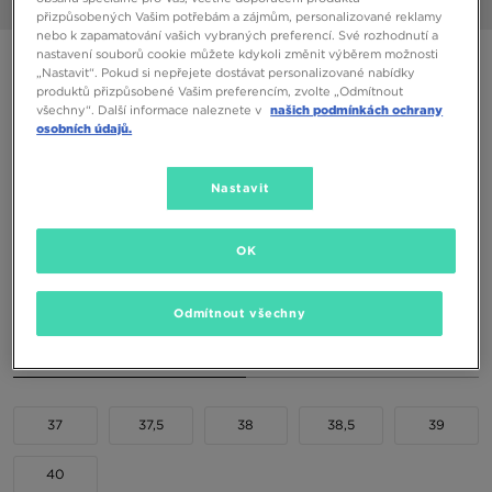
1/6
přizpůsobených Vašim potřebám a zájmům, personalizované reklamy
nebo k zapamatování vašich vybraných preferencí. Své rozhodnutí a
nastavení souborů cookie můžete kdykoli změnit výběrem možnosti
ONLY AT JD
„Nastavit“. Pokud si nepřejete dostávat personalizované nabídky
produktů přizpůsobené Vašim preferencím, zvolte „Odmítnout
NEW BALANCE 1906
všechny“. Další informace naleznete v
našich podmínkách ochrany
osobních údajů.
1990 Kč
2690 Kč
-26%
(Nejnižší cena za posledních 30 dní)
Nastavit
3290 Kč
-40%
(Původní cena)
OK
Dostupné Barvy
Černá
Odmítnout všechny
Vyberte velikost
EU
US
37
37,5
38
38,5
39
40