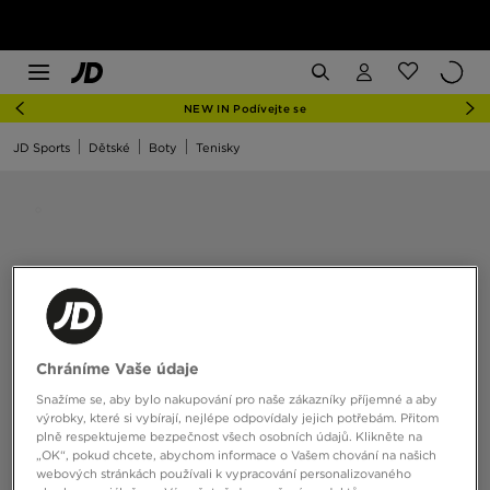
NEW IN Podívejte se
JD Sports
Dětské
Boty
Tenisky
Chráníme Vaše údaje
Snažíme se, aby bylo nakupování pro naše zákazníky příjemné a aby
výrobky, které si vybírají, nejlépe odpovídaly jejich potřebám. Přitom
plně respektujeme bezpečnost všech osobních údajů. Klikněte na
„OK“, pokud chcete, abychom informace o Vašem chování na našich
webových stránkách používali k vypracování personalizovaného