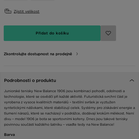
Zjistit velikost
Přidat do košíku
Zkontrolujte dostupnost na prodejně
Podrobnosti o produktu
Juniorské tenisky New Balance 1906 jsou kombinací pohodlí, odolnosti a
technologie, které se osvědčí při každé aktivitě. Futuristická svrchní část je
vyrobena z vysoce kvalitních materiálů – textilní svršek je vyztužen
syntetickými nášivkami, které stabilizují celek. Systémy pro získávání energie a
tlumení nárazů, které se nacházejí v podrážce, dodávají krokům měkkost. Není
divu – model 1906 je bota se sportovními kořeny. Dnes jsou takové tenisky
povinnou součástí každého šatníku – vsaďte tedy na New Balance!
Barva