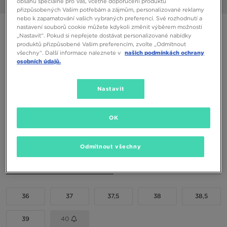
obsahu speciálně pro Vás, včetně doporučení produktů
1/6
přizpůsobených Vašim potřebám a zájmům, personalizované reklamy
nebo k zapamatování vašich vybraných preferencí. Své rozhodnutí a
ONLY AT JD
nastavení souborů cookie můžete kdykoli změnit výběrem možnosti
„Nastavit“. Pokud si nepřejete dostávat personalizované nabídky
NEW BALANCE 1906
produktů přizpůsobené Vašim preferencím, zvolte „Odmítnout
všechny“. Další informace naleznete v
našich podmínkách ochrany
osobních údajů.
1690 Kč
1890 Kč
-11%
(Nejnižší cena za posledních 30 dní)
Nastavit
3590 Kč
-53%
(Původní cena)
Dostupné Barvy
OK
Černá
Odmítnout všechny
Vyberte velikost
EU
US
36
37
37,5
38
38,5
39
40