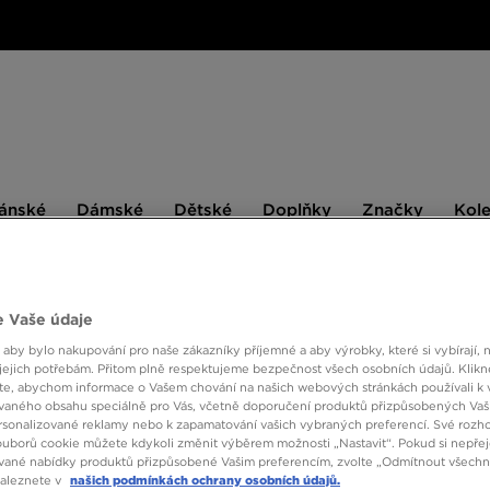
ské
Dámské
Dětské
Doplňky
Značky
ánské
Dámské
Dětské
Doplňky
Značky
Kol
BESTSELLERS
 Vaše údaje
 aby bylo nakupování pro naše zákazníky příjemné a aby výrobky, které si vybírají, 
NEW 
jejich potřebám. Přitom plně respektujeme bezpečnost všech osobních údajů. Klikn
e, abychom informace o Vašem chování na našich webových stránkách používali k 
vaného obsahu speciálně pro Vás, včetně doporučení produktů přizpůsobených Va
sonalizované reklamy nebo k zapamatování vašich vybraných preferencí. Své rozho
1390 
ouborů cookie můžete kdykoli změnit výběrem možnosti „Nastavit“. Pokud si nepřej
vané nabídky produktů přizpůsobené Vašim preferencím, zvolte „Odmítnout všechny
1590 Kč
-
naleznete v
našich podmínkách ochrany osobních údajů.