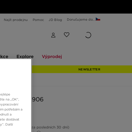
Doručujeme do...
Najít prodejnu
Pomoc
JD Blog
Explore
Výprodej
ekce
Explore
Výprodej
NEWSLETTER
nejlépe
BALANCE 1906
ěte na „OK“,
vypracování
šim potřebám a
dnutí a
Kč
ete dostávat
“. Další
13%
(Nejnižší cena za posledních 30 dní)