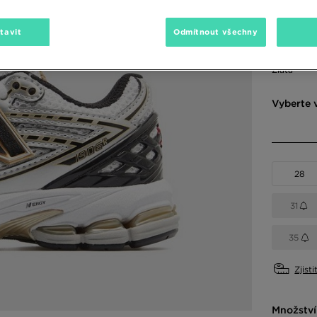
2290 Kč
-
tavit
Odmítnout všechny
Dostupné
Zlatá
Vyberte v
28
31
35
Zjisti
Množství