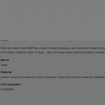
Říká vám něco číslo 1906? Ne, nejde o hodinu dějepisu, ale o kultovní model od New
N–Durance, Stability Web, N–Ergy – díky nim bude každý váš krok radostí a získáte
Barva
Zlatá
Materiál
Svršek: syntetický materiál, textilní materiál/ Polstrování: textilní materiál/ Podrá
Kód produktu
PC1906RA