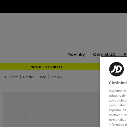
Novinky
Only
Pán
Novinky
Only at JD
P
at
JD
NEW IN Podívejte se
JD Sports
Dětské
Boty
Tenisky
Chráníme
Snažíme se,
odpovídaly 
pokud chcet
personalizo
zájmům, per
nastavení s
personalizo
informace 