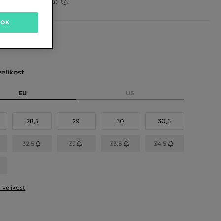
39%
(Původní cena)
OK
 barvy
elikost
EU
US
28,5
29
30
30,5
32,5
33
33,5
34,5
t velikost