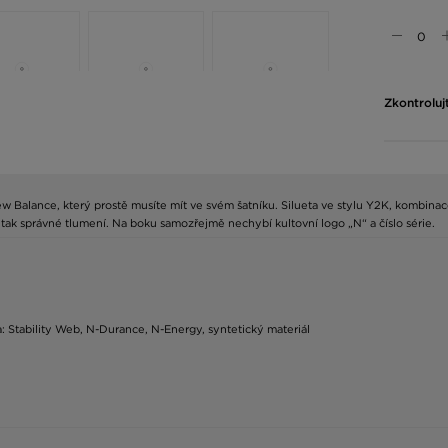
Zkontroluj
 Balance, který prostě musíte mít ve svém šatníku. Silueta ve stylu Y2K, kombinace 
 tak správné tlumení. Na boku samozřejmě nechybí kultovní logo „N“ a číslo série.
žka: Stability Web, N-Durance, N-Energy, syntetický materiál