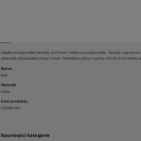
Vsaďte na legendární tenisky Air Force 1 Infant od značky Nike. Tenisky mají čern
dokonalé přizpůsobení boty k noze. Podrážka z pěny a gumy účinně tlumí otřesy a
Barva
Bílá
Materiál
Kůže
Kód produktu
CZ1691-100
Související kategorie