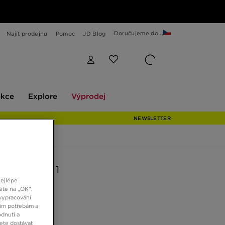
Doručujeme do...
Najít prodejnu
Pomoc
JD Blog
Explore
Výprodej
ekce
Explore
Výprodej
NEWSLETTER
AIR FORCE 1
nejlépe
ěte na „OK“,
vypracování
č
šim potřebám a
dnutí a
ete dostávat