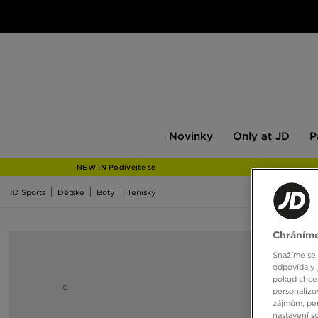
Novinky
Only
Pán
Novinky
Only at JD
P
at
JD
NEW IN Podívejte se
JD Sports
Dětské
Boty
Tenisky
Chráníme
Snažíme se,
odpovídaly 
pokud chcet
personalizo
zájmům, per
nastavení s