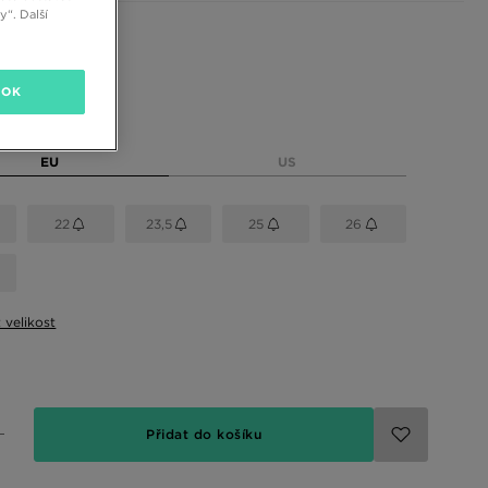
“. Další
 barvy
OK
elikost
EU
US
22
23,5
25
26
t velikost
Přidat do košíku