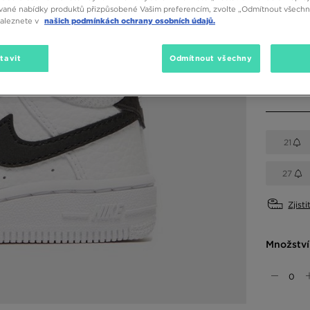
vané nabídky produktů přizpůsobené Vašim preferencím, zvolte „Odmítnout všechny
naleznete v
našich podmínkách ochrany osobních údajů.
Dostupné
Bílá
tavit
Odmítnout všechny
Vyberte v
21
27
Zjisti
Množství