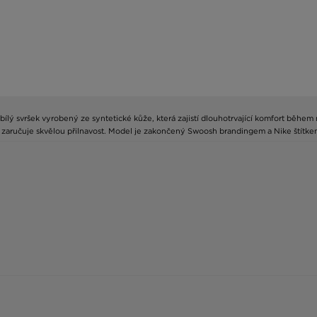
o-bílý svršek vyrobený ze syntetické kůže, která zajistí dlouhotrvající komfort běh
 zaručuje skvělou přilnavost. Model je zakončený Swoosh brandingem a Nike štítke