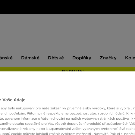
ské
Dámské
Dětské
Doplňky
Značky
ánské
Dámské
Dětské
Doplňky
Značky
Kol
BESTSELLERS
 Vaše údaje
NIKE 
 aby bylo nakupování pro naše zákazníky příjemné a aby výrobky, které si vybírají, 
jejich potřebám. Přitom plně respektujeme bezpečnost všech osobních údajů. Klikn
e, abychom informace o Vašem chování na našich webových stránkách používali k 
750 K
vaného obsahu speciálně pro Vás, včetně doporučení produktů přizpůsobených Va
sonalizované reklamy nebo k zapamatování vašich vybraných preferencí. Své rozho
ouborů cookie můžete kdykoli změnit výběrem možnosti „Nastavit“. Pokud si nepřej