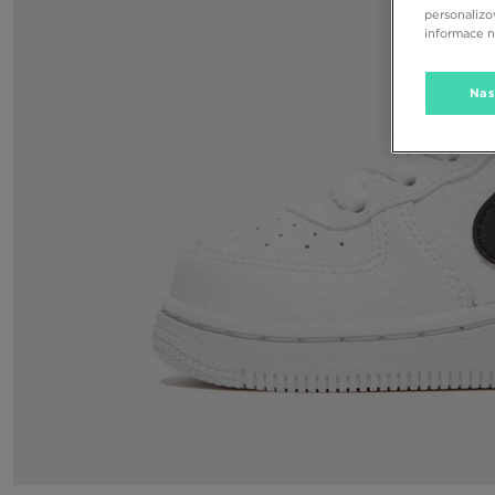
personalizo
informace 
Nas