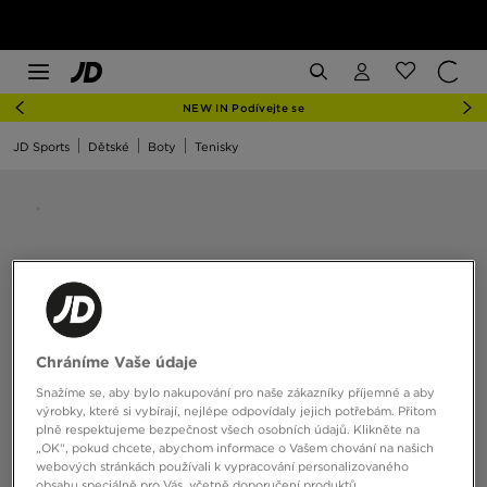
NEW IN Podívejte se
JD Sports
Dětské
Boty
Tenisky
Chráníme Vaše údaje
Snažíme se, aby bylo nakupování pro naše zákazníky příjemné a aby
výrobky, které si vybírají, nejlépe odpovídaly jejich potřebám. Přitom
plně respektujeme bezpečnost všech osobních údajů. Klikněte na
„OK“, pokud chcete, abychom informace o Vašem chování na našich
webových stránkách používali k vypracování personalizovaného
obsahu speciálně pro Vás, včetně doporučení produktů