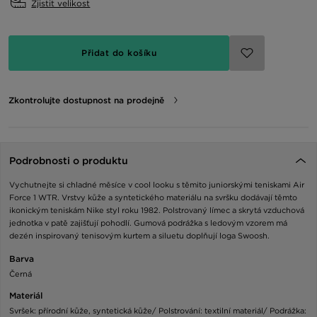
Zjistit velikost
Přidat do košíku
Zkontrolujte dostupnost na prodejně
Podrobnosti o produktu
Vychutnejte si chladné měsíce v cool looku s těmito juniorskými teniskami Air
Force 1 WTR. Vrstvy kůže a syntetického materiálu na svršku dodávají těmto
ikonickým teniskám Nike styl roku 1982. Polstrovaný límec a skrytá vzduchová
jednotka v patě zajišťují pohodlí. Gumová podrážka s ledovým vzorem má
dezén inspirovaný tenisovým kurtem a siluetu doplňují loga Swoosh.
Barva
Černá
Materiál
Svršek: přírodní kůže, syntetická kůže/ Polstrování: textilní materiál/ Podrážka: