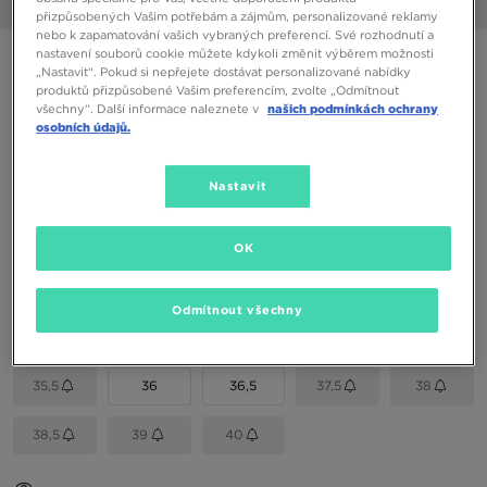
1/6
přizpůsobených Vašim potřebám a zájmům, personalizované reklamy
nebo k zapamatování vašich vybraných preferencí. Své rozhodnutí a
nastavení souborů cookie můžete kdykoli změnit výběrem možnosti
NIKE AIR FORCE 1
„Nastavit“. Pokud si nepřejete dostávat personalizované nabídky
produktů přizpůsobené Vašim preferencím, zvolte „Odmítnout
všechny“. Další informace naleznete v
našich podmínkách ochrany
1390 Kč
osobních údajů.
1590 Kč
-13%
(Nejnižší cena za posledních 30 dní)
2690 Kč
-48%
(Původní cena)
Nastavit
Dostupné Barvy
Černá
OK
Vyberte velikost
Odmítnout všechny
EU
US
35,5
36
36,5
37,5
38
38,5
39
40