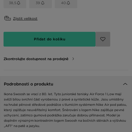
38,5
39
40
Zjistit velikost
Přidat do košíku
Zkontrolujte dostupnost na prodejně
Podrobnosti o produktu
Ikona Swoosh se vrací z 80. let. Tyto juniorské tenisky Air Force 1 Low mají
svěží bílou svrchní část vyrobenou z pravé a syntetické kůže. Jsou umístěny
na hrubé pěnové středové podrážce s tlumícím systémem Nike Air pod patou,
který zajišťuje neuvěřitelný komfort. Šněrování s logem Nike zajišťuje pevné
uchycení, zatímco gumová podrážka zaručuje dobrou přilnavost. Model je
doplněn výrazným kontrastním logem Swoosh na bočních stěnách a výšivkou
„AF1“ na patě a jazyku.