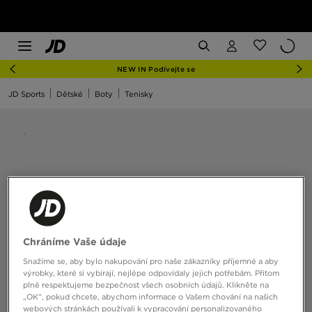
NEW IN Podívejte se
JD Sports
Dětské
Boty
Tenisky
Chráníme Vaše údaje
Snažíme se, aby bylo nakupování pro naše zákazníky příjemné a aby
výrobky, které si vybírají, nejlépe odpovídaly jejich potřebám. Přitom
plně respektujeme bezpečnost všech osobních údajů. Klikněte na
„OK“, pokud chcete, abychom informace o Vašem chování na našich
webových stránkách používali k vypracování personalizovaného