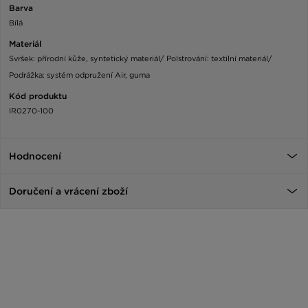
Barva
Bílá
Materiál
Svršek: přírodní kůže, syntetický materiál/ Polstrování: textilní materiál/
Podrážka: systém odpružení Air, guma
Kód produktu
IR0270-100
Hodnocení
Doručení a vrácení zboží