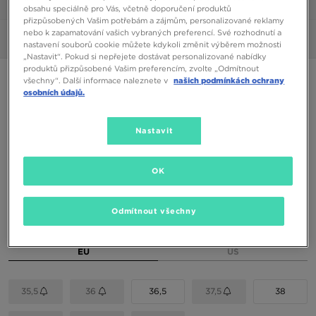
1/6
obsahu speciálně pro Vás, včetně doporučení produktů
přizpůsobených Vašim potřebám a zájmům, personalizované reklamy
nebo k zapamatování vašich vybraných preferencí. Své rozhodnutí a
Obrázky
360°
nastavení souborů cookie můžete kdykoli změnit výběrem možnosti
„Nastavit“. Pokud si nepřejete dostávat personalizované nabídky
produktů přizpůsobené Vašim preferencím, zvolte „Odmítnout
NIKE AIR FORCE 1 LOW JS BG
všechny“. Další informace naleznete v
našich podmínkách ochrany
osobních údajů.
2090 Kč
Nastavit
2590 Kč
-19%
(Nejnižší cena za posledních 30 dní)
2590 Kč
-19%
(Původní cena)
OK
Dostupné Barvy
Odmítnout všechny
Vyberte velikost
EU
US
35,5
36
36,5
37,5
38