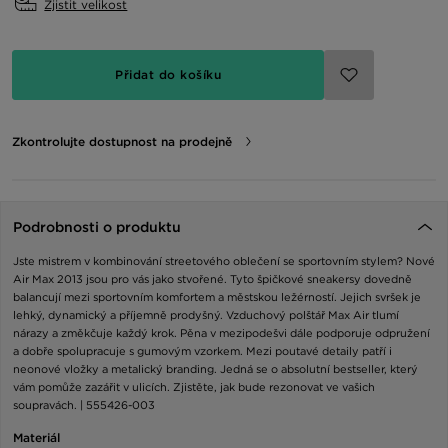
Zjistit velikost
Přidat do košíku
Zkontrolujte dostupnost na prodejně
Podrobnosti o produktu
Jste mistrem v kombinování streetového oblečení se sportovním stylem? Nové
Air Max 2013 jsou pro vás jako stvořené. Tyto špičkové sneakersy dovedně
balancují mezi sportovním komfortem a městskou ležérností. Jejich svršek je
lehký, dynamický a příjemně prodyšný. Vzduchový polštář Max Air tlumí
nárazy a změkčuje každý krok. Pěna v mezipodešvi dále podporuje odpružení
a dobře spolupracuje s gumovým vzorkem. Mezi poutavé detaily patří i
neonové vložky a metalický branding. Jedná se o absolutní bestseller, který
vám pomůže zazářit v ulicích. Zjistěte, jak bude rezonovat ve vašich
soupravách. | 555426-003
Materiál