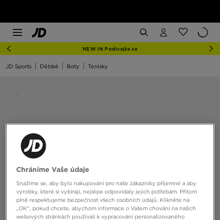
NEW IN Podívejte se
JD Sports
Dětské
Boty
Tenisky
Chráníme Vaše údaje
Snažíme se, aby bylo nakupování pro naše zákazníky příjemné a aby
výrobky, které si vybírají, nejlépe odpovídaly jejich potřebám. Přitom
plně respektujeme bezpečnost všech osobních údajů. Klikněte na
„OK“, pokud chcete, abychom informace o Vašem chování na našich
webových stránkách používali k vypracování personalizovaného