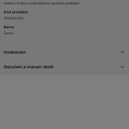
svršek z textilu a kůže/pěnovo-gumová podrážka
Kód produktu
555426-003
Barva
Černá
Hodnocení
Doručení a vrácení zboží