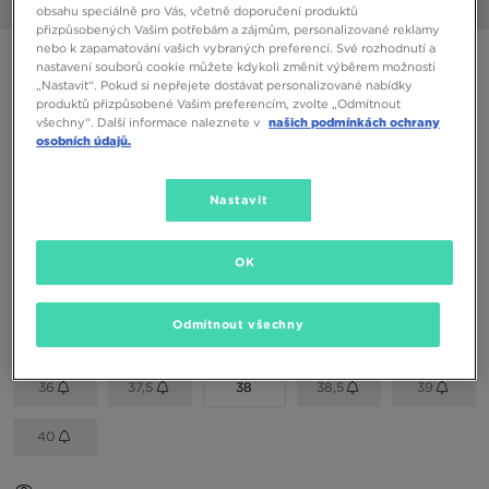
1/6
obsahu speciálně pro Vás, včetně doporučení produktů
přizpůsobených Vašim potřebám a zájmům, personalizované reklamy
nebo k zapamatování vašich vybraných preferencí. Své rozhodnutí a
NIKE AIR MAX 2013 BG
nastavení souborů cookie můžete kdykoli změnit výběrem možnosti
„Nastavit“. Pokud si nepřejete dostávat personalizované nabídky
produktů přizpůsobené Vašim preferencím, zvolte „Odmítnout
1990 Kč
všechny“. Další informace naleznete v
našich podmínkách ochrany
osobních údajů.
2450 Kč
-19%
(Nejnižší cena za posledních 30 dní)
3490 Kč
-43%
(Původní cena)
Nastavit
Dostupné Barvy
Černá
OK
Vyberte velikost
Odmítnout všechny
EU
US
36
37,5
38
38,5
39
40