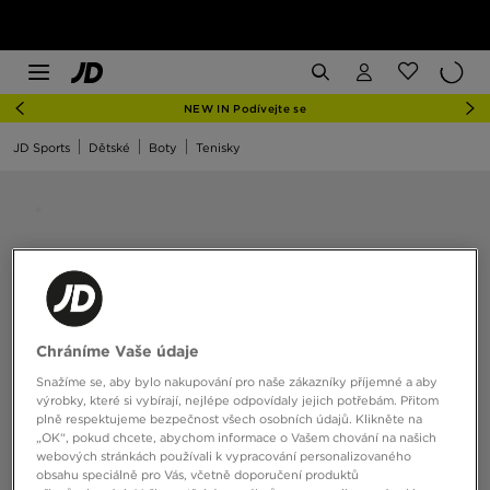
NEW IN Podívejte se
JD Sports
Dětské
Boty
Tenisky
Chráníme Vaše údaje
Snažíme se, aby bylo nakupování pro naše zákazníky příjemné a aby
výrobky, které si vybírají, nejlépe odpovídaly jejich potřebám. Přitom
plně respektujeme bezpečnost všech osobních údajů. Klikněte na
„OK“, pokud chcete, abychom informace o Vašem chování na našich
webových stránkách používali k vypracování personalizovaného
obsahu speciálně pro Vás, včetně doporučení produktů