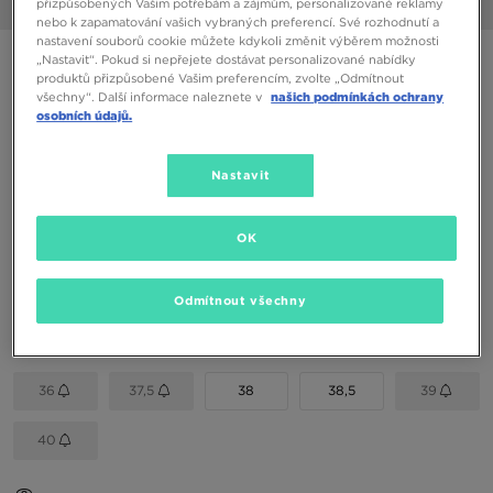
přizpůsobených Vašim potřebám a zájmům, personalizované reklamy
1/6
nebo k zapamatování vašich vybraných preferencí. Své rozhodnutí a
nastavení souborů cookie můžete kdykoli změnit výběrem možnosti
NIKE AIR MAX 2013 GG
„Nastavit“. Pokud si nepřejete dostávat personalizované nabídky
produktů přizpůsobené Vašim preferencím, zvolte „Odmítnout
všechny“. Další informace naleznete v
našich podmínkách ochrany
osobních údajů.
1990 Kč
2450 Kč
-19%
(Nejnižší cena za posledních 30 dní)
3490 Kč
-43%
(Původní cena)
Nastavit
Dostupné Barvy
OK
Černá
Vyberte velikost
Odmítnout všechny
EU
US
36
37,5
38
38,5
39
40