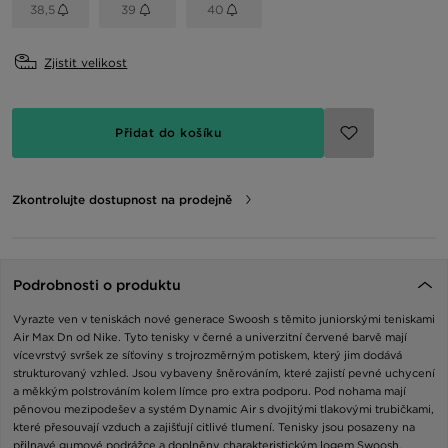
38,5
39
40
Zjistit velikost
Přidat do košíku
Zkontrolujte dostupnost na prodejně
Podrobnosti o produktu
Vyrazte ven v teniskách nové generace Swoosh s těmito juniorskými teniskami
Air Max Dn od Nike. Tyto tenisky v černé a univerzitní červené barvě mají
vícevrstvý svršek ze síťoviny s trojrozměrným potiskem, který jim dodává
strukturovaný vzhled. Jsou vybaveny šněrováním, které zajistí pevné uchycení
a měkkým polstrováním kolem límce pro extra podporu. Pod nohama mají
pěnovou mezipodešev a systém Dynamic Air s dvojitými tlakovými trubičkami,
které přesouvají vzduch a zajišťují citlivé tlumení. Tenisky jsou posazeny na
přilnavé gumové podrážce a doplněny charakteristickým logem Swoosh.