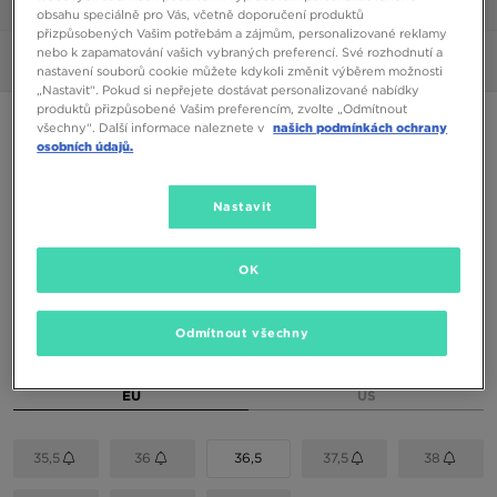
1/6
obsahu speciálně pro Vás, včetně doporučení produktů
přizpůsobených Vašim potřebám a zájmům, personalizované reklamy
nebo k zapamatování vašich vybraných preferencí. Své rozhodnutí a
Obrázky
360°
nastavení souborů cookie můžete kdykoli změnit výběrem možnosti
„Nastavit“. Pokud si nepřejete dostávat personalizované nabídky
produktů přizpůsobené Vašim preferencím, zvolte „Odmítnout
NIKE AIR MAX DN BG
všechny“. Další informace naleznete v
našich podmínkách ochrany
osobních údajů.
1790 Kč
Nastavit
1990 Kč
-10%
(Nejnižší cena za posledních 30 dní)
3290 Kč
-46%
(Původní cena)
OK
Dostupné Barvy
Odmítnout všechny
Vyberte velikost
EU
US
35,5
36
36,5
37,5
38