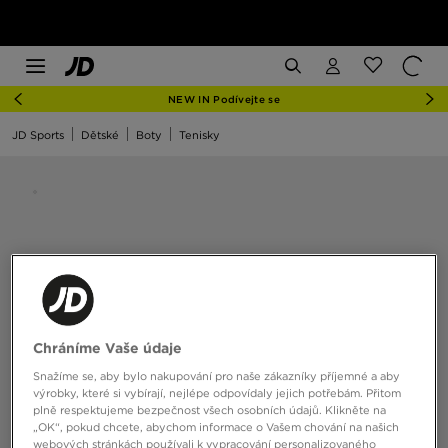
NEW IN Podívejte se
JD Sports
Dětské
Boty
Tenisky
Chráníme Vaše údaje
Snažíme se, aby bylo nakupování pro naše zákazníky příjemné a aby
výrobky, které si vybírají, nejlépe odpovídaly jejich potřebám. Přitom
plně respektujeme bezpečnost všech osobních údajů. Klikněte na
„OK“, pokud chcete, abychom informace o Vašem chování na našich
webových stránkách používali k vypracování personalizovaného