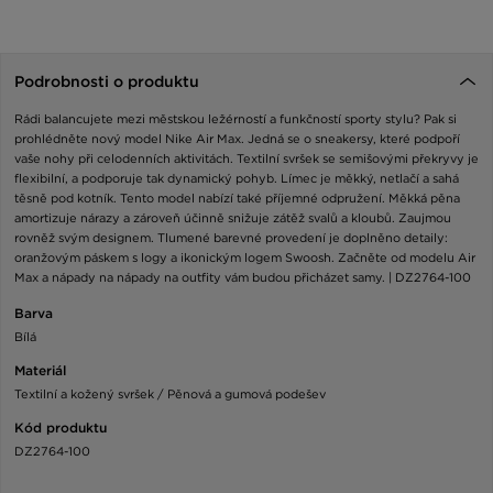
Podrobnosti o produktu
Rádi balancujete mezi městskou ležérností a funkčností sporty stylu? Pak si
prohlédněte nový model Nike Air Max. Jedná se o sneakersy, které podpoří
vaše nohy při celodenních aktivitách. Textilní svršek se semišovými překryvy je
flexibilní, a podporuje tak dynamický pohyb. Límec je měkký, netlačí a sahá
těsně pod kotník. Tento model nabízí také příjemné odpružení. Měkká pěna
amortizuje nárazy a zároveň účinně snižuje zátěž svalů a kloubů. Zaujmou
rovněž svým designem. Tlumené barevné provedení je doplněno detaily:
oranžovým páskem s logy a ikonickým logem Swoosh. Začněte od modelu Air
Max a nápady na nápady na outfity vám budou přicházet samy. | DZ2764-100
Barva
Bílá
Materiál
Textilní a kožený svršek / Pěnová a gumová podešev
Kód produktu
DZ2764-100