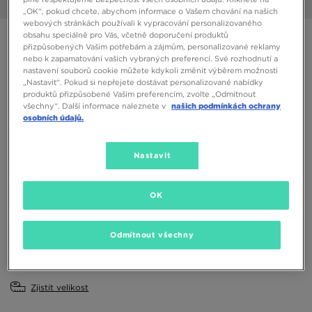
1/6
„OK“, pokud chcete, abychom informace o Vašem chování na našich
webových stránkách používali k vypracování personalizovaného
obsahu speciálně pro Vás, včetně doporučení produktů
NIKE AIR MAX MOTIF NN GS FJD
přizpůsobených Vašim potřebám a zájmům, personalizované reklamy
nebo k zapamatování vašich vybraných preferencí. Své rozhodnutí a
nastavení souborů cookie můžete kdykoli změnit výběrem možnosti
2090 Kč
„Nastavit“. Pokud si nepřejete dostávat personalizované nabídky
produktů přizpůsobené Vašim preferencím, zvolte „Odmítnout
všechny“. Další informace naleznete v
našich podmínkách ochrany
Dostupné Barvy
osobních údajů.
Bílá
Vyberte velikost
Nastavit
EU
US
OK
36
36,5
37,5
38
38,5
Odmítnout všechny
39
40
Zjistit velikost