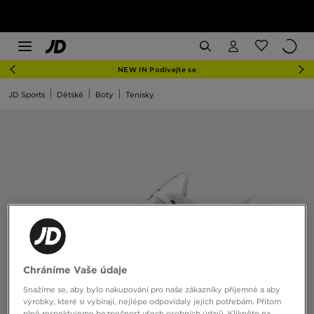
NEW IN Podívejte se
JD Sports
Dětské
Boty
Tenisky
Chráníme Vaše údaje
Snažíme se, aby bylo nakupování pro naše zákazníky příjemné a aby
výrobky, které si vybírají, nejlépe odpovídaly jejich potřebám. Přitom
plně respektujeme bezpečnost všech osobních údajů. Klikněte na