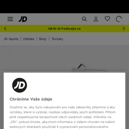
NEW IN Podívejte se
JD Sports
Dětské
Boty
Tenisky
Chráníme Vaše údaje
Snažíme se, aby bylo nakupování pro naše zákazníky příjemné a aby
výrobky, které si vybírají, nejlépe odpovídaly jejich potřebám. Přitom
plně respektujeme bezpečnost všech osobních údajů. Klikněte na
„OK“, pokud chcete, abychom informace o Vašem chování na našich
webových stránkách používali k vypracování personalizovaného