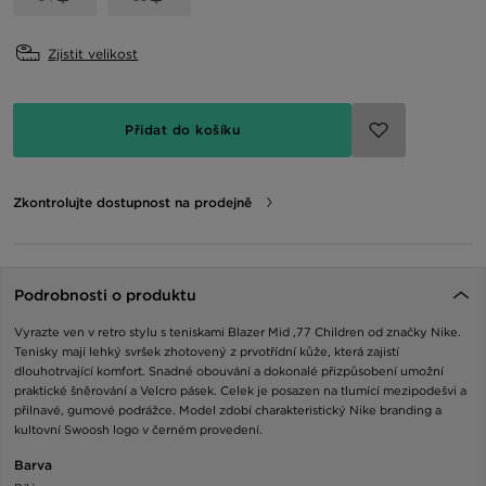
Zjistit velikost
Přidat do košíku
Zkontrolujte dostupnost na prodejně
Podrobnosti o produktu
Vyrazte ven v retro stylu s teniskami Blazer Mid ‚77 Children od značky Nike.
Tenisky mají lehký svršek zhotovený z prvotřídní kůže, která zajistí
dlouhotrvající komfort. Snadné obouvání a dokonalé přizpůsobení umožní
praktické šněrování a Velcro pásek. Celek je posazen na tlumící mezipodešvi a
přilnavé, gumové podrážce. Model zdobí charakteristický Nike branding a
kultovní Swoosh logo v černém provedení.
Barva