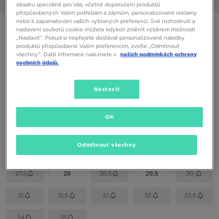
1/6
obsahu speciálně pro Vás, včetně doporučení produktů
přizpůsobených Vašim potřebám a zájmům, personalizované reklamy
nebo k zapamatování vašich vybraných preferencí. Své rozhodnutí a
NIKE BLAZER MID '77
nastavení souborů cookie můžete kdykoli změnit výběrem možnosti
„Nastavit“. Pokud si nepřejete dostávat personalizované nabídky
produktů přizpůsobené Vašim preferencím, zvolte „Odmítnout
1090 Kč
všechny“. Další informace naleznete v
našich podmínkách ochrany
osobních údajů.
1190 Kč
-8%
(Nejnižší cena za posledních 30 dní)
1690 Kč
-36%
(Původní cena)
Nastavit
Dostupné Barvy
Bílá
OK
Vyberte velikost
Odmítnout všechny
EU
US
27,5
28
28,5
29,5
30
31
31,5
32
33
33,5
34
35