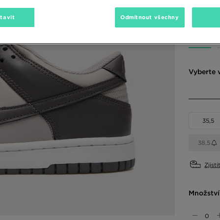
2390 Kč
-
tavit
Odmítnout všechny
Dostupné
Vyberte v
35,5
38,5
Zjisti
Množství