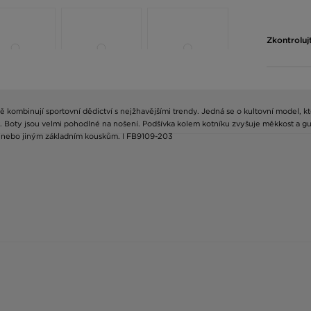
Zkontroluj
kombinují sportovní dědictví s nejžhavějšími trendy. Jedná se o kultovní model, kt
. Boty jsou velmi pohodlné na nošení. Podšívka kolem kotníku zvyšuje měkkost a gu
ině nebo jiným základním kouskům. I FB9109-203