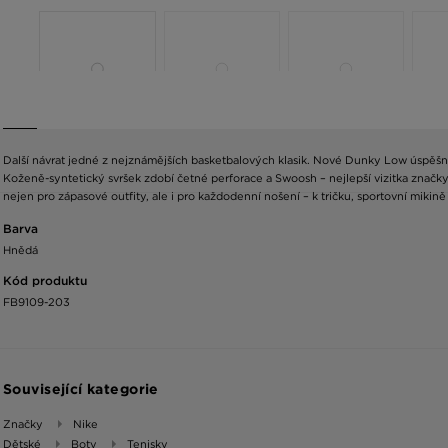
Další návrat jedné z nejznámějších basketbalových klasik. Nové Dunky Low úspěšně 
Koženě-syntetický svršek zdobí četné perforace a Swoosh – nejlepší vizitka značky
nejen pro zápasové outfity, ale i pro každodenní nošení – k tričku, sportovní mik
Barva
Hnědá
Kód produktu
FB9109-203
Související kategorie
Značky
Nike
Dětské
Boty
Tenisky