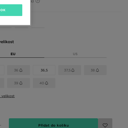
50%
(Původní cena)
OK
 barvy
elikost
EU
US
36
36,5
37,5
38
39
40
t velikost
Přidat do košíku