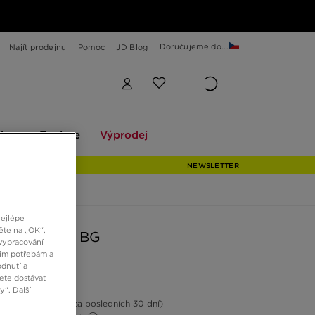
Doručujeme do...
Najít prodejnu
Pomoc
JD Blog
Explore
Výprodej
ekce
Explore
Výprodej
NEWSLETTER
nejlépe
ěte na „OK“,
 DUNK LOW BG
vypracování
šim potřebám a
dnutí a
ete dostávat
č
“. Další
8%
(Nejnižší cena za posledních 30 dní)