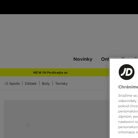
Novinky
Only
Pán
Novinky
Only at JD
P
at
JD
NEW IN Podívejte se
JD Sports
Dětské
Boty
Tenisky
Chráníme
Snažíme se,
odpovídaly 
pokud chcet
personalizo
zájmům, per
nastavení s
personalizo
informace 