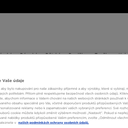
ské
Dámské
Dětské
Doplňky
Značky
ánské
Dámské
Dětské
Doplňky
Značky
Kol
BESTSELLERS
 Vaše údaje
 aby bylo nakupování pro naše zákazníky příjemné a aby výrobky, které si vybírají, 
jejich potřebám. Přitom plně respektujeme bezpečnost všech osobních údajů. Klikn
NIKE
e, abychom informace o Vašem chování na našich webových stránkách používali k 
vaného obsahu speciálně pro Vás, včetně doporučení produktů přizpůsobených Va
sonalizované reklamy nebo k zapamatování vašich vybraných preferencí. Své rozho
ouborů cookie můžete kdykoli změnit výběrem možnosti „Nastavit“. Pokud si nepřej
1190 K
vané nabídky produktů přizpůsobené Vašim preferencím, zvolte „Odmítnout všechny
naleznete v
našich podmínkách ochrany osobních údajů.
1290 Kč
-