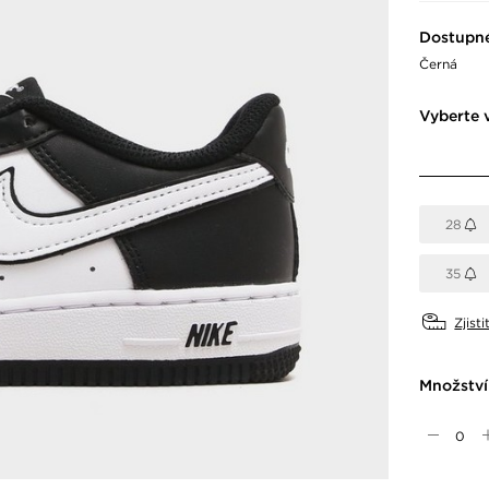
Dostupné
Černá
Vyberte v
28
35
Zjisti
Množství