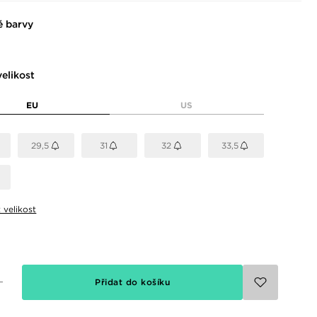
 barvy
elikost
EU
US
29,5
31
32
33,5
t velikost
Přidat do košíku