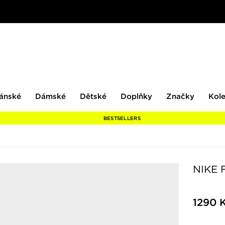
ské
Dámské
Dětské
Doplňky
Značky
ánské
Dámské
Dětské
Doplňky
Značky
Kol
BESTSELLERS
NIKE 
1290 