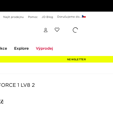
Doručujeme do...
Najít prodejnu
Pomoc
JD Blog
Explore
Výprodej
ekce
Explore
Výprodej
NEWSLETTER
FORCE 1 LV8 2
Kč