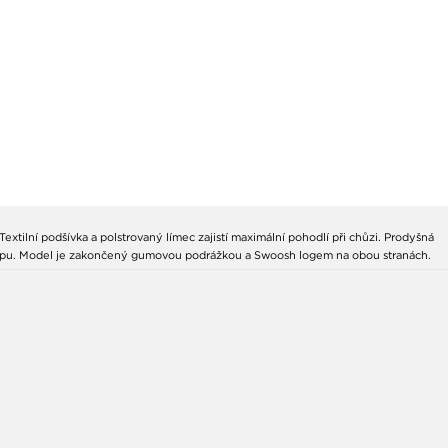
xtilní podšívka a polstrovaný límec zajistí maximální pohodlí při chůzi. Prodyšná
 došlapu. Model je zakončený gumovou podrážkou a Swoosh logem na obou stranách.