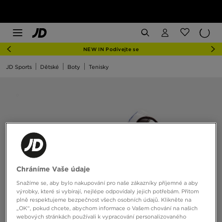
NEW IN Podívejte se
JD Sports
Dětské
Boty
Tenisky
Chráníme Vaše údaje
Snažíme se, aby bylo nakupování pro naše zákazníky příjemné a aby
výrobky, které si vybírají, nejlépe odpovídaly jejich potřebám. Přitom
plně respektujeme bezpečnost všech osobních údajů. Klikněte na
„OK“, pokud chcete, abychom informace o Vašem chování na našich
webových stránkách používali k vypracování personalizovaného