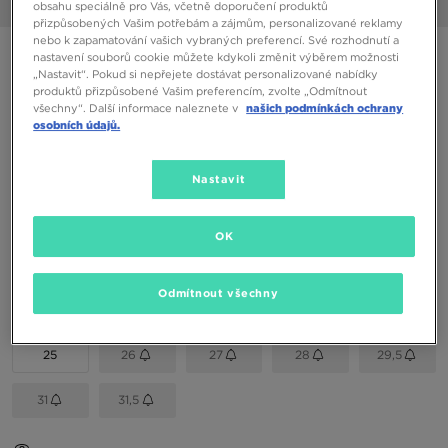
obsahu speciálně pro Vás, včetně doporučení produktů
1/6
přizpůsobených Vašim potřebám a zájmům, personalizované reklamy
nebo k zapamatování vašich vybraných preferencí. Své rozhodnutí a
NIKE FORCE 1 MID EASYON BP
nastavení souborů cookie můžete kdykoli změnit výběrem možnosti
„Nastavit“. Pokud si nepřejete dostávat personalizované nabídky
produktů přizpůsobené Vašim preferencím, zvolte „Odmítnout
všechny“. Další informace naleznete v
našich podmínkách ochrany
990 Kč
osobních údajů.
1090 Kč
-9%
(Nejnižší cena za posledních 30 dní)
1890 Kč
-48%
(Původní cena)
Nastavit
Dostupné Barvy
Černá
OK
Vyberte velikost
Odmítnout všechny
EU
US
25
26
27
28
29,5
31
31,5