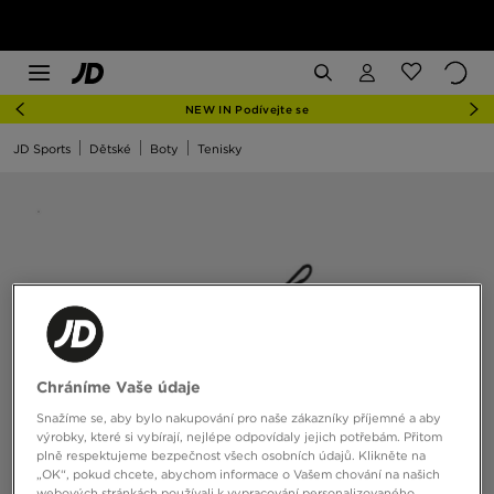
NEW IN Podívejte se
JD Sports
Dětské
Boty
Tenisky
Chráníme Vaše údaje
Snažíme se, aby bylo nakupování pro naše zákazníky příjemné a aby
výrobky, které si vybírají, nejlépe odpovídaly jejich potřebám. Přitom
plně respektujeme bezpečnost všech osobních údajů. Klikněte na
„OK“, pokud chcete, abychom informace o Vašem chování na našich
webových stránkách používali k vypracování personalizovaného