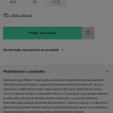
38,5
39
40
Zjistit velikost
Přidat do košíku
Zkontrolujte dostupnost na prodejně
Podrobnosti o produktu
Sportovní boty React Vision budou dokonalým doplňkem šatníku každého
aktivního juniora. Model je inspirován modelem React Element 87, ale byl
obohacen o další technologie, které zajistí ještě lepší vlastnosti při nošení.
Černý svršek je vyroben z prodyšné síťoviny. Vyztužený jazyk a patu doplňují
poutka, díky kterým se tenisky snadno nazouvají a vyzouvají. Klasické
šněrování pak zajišťuje dokonalé přizpůsobení. Celek je usazen na odpružené
pěnové mezipodešvi React, která je doplněná přilnavou gumovou podrážkou.
Design doplňuje výrazné logo Nike a ikonické logo Swoosh.