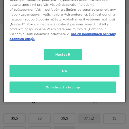
1/6
obsahu speciálně pro Vás, včetně doporučení produktů
přizpůsobených Vašim potřebám a zájmům, personalizované reklamy
nebo k zapamatování vašich vybraných preferencí. Své rozhodnutí a
Obrázky
360°
nastavení souborů cookie můžete kdykoli změnit výběrem možnosti
„Nastavit“. Pokud si nepřejete dostávat personalizované nabídky
produktů přizpůsobené Vašim preferencím, zvolte „Odmítnout
NIKE REACT VISION
všechny“. Další informace naleznete v
našich podmínkách ochrany
osobních údajů.
1590 Kč
1790 Kč
-11%
(Nejnižší cena za posledních 30 dní)
Nastavit
2690 Kč
-41%
(Původní cena)
OK
Dostupné Barvy
Černá
Odmítnout všechny
Vyberte velikost
EU
US
35,5
36
36,5
37,5
38