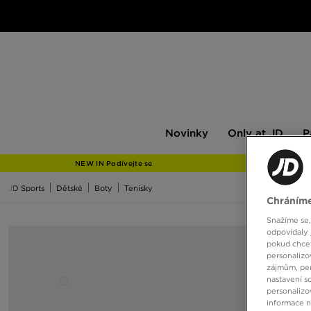
Novinky
Only
Pán
Novinky
Only at JD
P
at
JD
NEW IN Podívejte se
JD Sports
Dětské
Boty
Tenisky
Chráníme
Snažíme se,
odpovídaly 
pokud chcet
personalizo
zájmům, per
nastavení s
personalizo
informace 