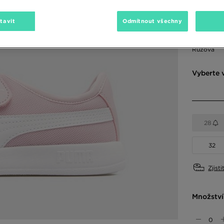
990 Kč
-
tavit
Odmítnout všechny
Dostupné
Růžová
Vyberte v
28
32
Zjisti
Množství