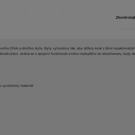
Zkontroluj
ho DNA a dívčího stylu. Byly vytvořeny tak, aby držely krok s těmi nejaktivnějšími
brodružství. Jedná se o spojení funkčnosti a toho nejlepšího ze streetwearu, tedy d
a: syntetický materiál