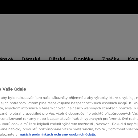
ské
Dámské
Dětské
Doplňky
Značky
ánské
Dámské
Dětské
Doplňky
Značky
Kol
BESTSELLERS
 Vaše údaje
 aby bylo nakupování pro naše zákazníky příjemné a aby výrobky, které si vybírají, 
PUMA 
jejich potřebám. Přitom plně respektujeme bezpečnost všech osobních údajů. Klikn
e, abychom informace o Vašem chování na našich webových stránkách používali k 
vaného obsahu speciálně pro Vás, včetně doporučení produktů přizpůsobených Va
sonalizované reklamy nebo k zapamatování vašich vybraných preferencí. Své rozho
690 K
ouborů cookie můžete kdykoli změnit výběrem možnosti „Nastavit“. Pokud si nepřej
vané nabídky produktů přizpůsobené Vašim preferencím, zvolte „Odmítnout všechny
790 Kč
-1
naleznete v
našich podmínkách ochrany osobních údajů.