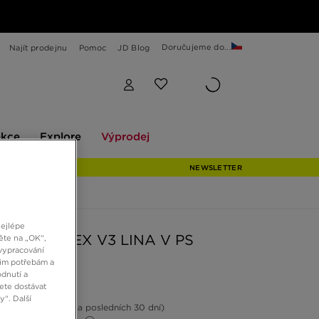
Doručujeme do...
Najít prodejnu
Pomoc
JD Blog
Explore
Výprodej
ekce
Explore
Výprodej
NEWSLETTER
nejlépe
COURTFLEX V3 LINA V PS
ěte na „OK“,
vypracování
šim potřebám a
dnutí a
č
ete dostávat
“. Další
3%
(Nejnižší cena za posledních 30 dní)