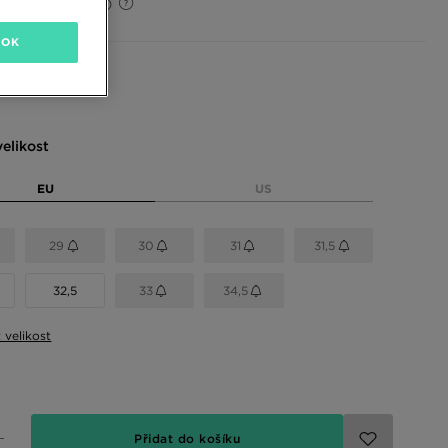
30%
(Původní cena)
OK
 barvy
elikost
EU
US
29
30
31
31,5
32,5
33
34,5
t velikost
Přidat do košíku