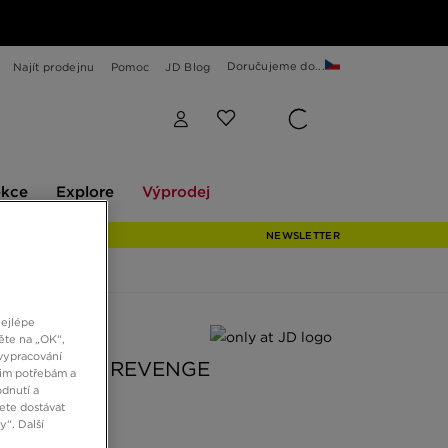
Doručujeme do...
Najít prodejnu
Pomoc
JD Blog
Explore
Výprodej
ekce
Explore
Výprodej
NEWSLETTER
nejlépe
 JD
ěte na „OK“,
vypracování
OK CLUB C REVENGE
šim potřebám a
dnutí a
ete dostávat
“. Další
č