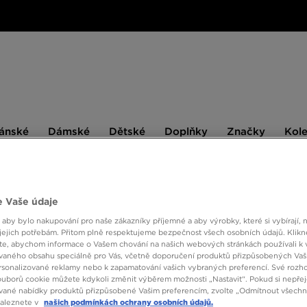
ské
Dámské
Dětské
Doplňky
Značky
ánské
Dámské
Dětské
Doplňky
Značky
Kol
BESTSELLERS
 Vaše údaje
 aby bylo nakupování pro naše zákazníky příjemné a aby výrobky, které si vybírají, 
ONLY AT
jejich potřebám. Přitom plně respektujeme bezpečnost všech osobních údajů. Klikn
e, abychom informace o Vašem chování na našich webových stránkách používali k 
REEB
vaného obsahu speciálně pro Vás, včetně doporučení produktů přizpůsobených Va
sonalizované reklamy nebo k zapamatování vašich vybraných preferencí. Své rozho
ouborů cookie můžete kdykoli změnit výběrem možnosti „Nastavit“. Pokud si nepřej
vané nabídky produktů přizpůsobené Vašim preferencím, zvolte „Odmítnout všechny
590 K
naleznete v
našich podmínkách ochrany osobních údajů.