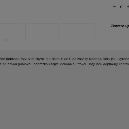
Zkontroluj
každé dobrodružství s dětskými teniskami Club C od značky Reebok. Boty jsou vyro
e přilnavou gumovou podrážkou zajistí dokonalou trakci. Boty jsou doplněny chara