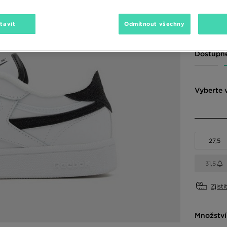
690 Kč
-1
1390 Kč
-
tavit
Odmítnout všechny
Dostupné
Vyberte v
27,5
31,5
Zjisti
Množství