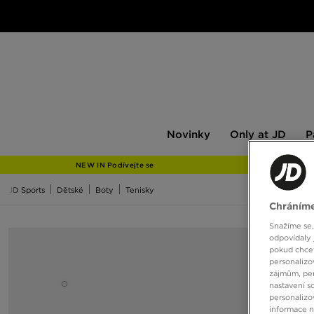
Novinky
Only
Pán
Novinky
Only at JD
P
at
JD
NEW IN Podívejte se
JD Sports
Dětské
Boty
Tenisky
Chráníme
Snažíme se,
odpovídaly 
pokud chcet
personalizo
zájmům, per
nastavení s
personalizo
informace 