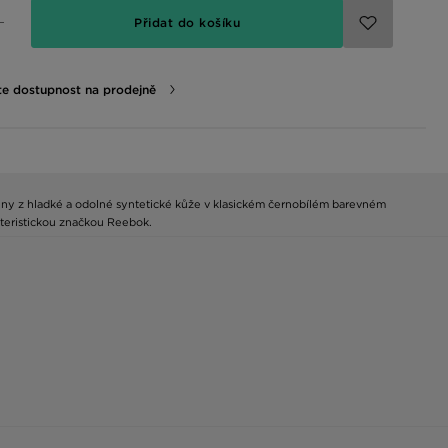
Přidat do košíku
te dostupnost na prodejně
beny z hladké a odolné syntetické kůže v klasickém černobílém barevném
kteristickou značkou Reebok.