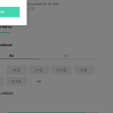
4%
(Nejnižší cena za posledních 30 dní)
58%
(Původní cena)
OK
 barvy
elikost
EU
US
28
29
30,5
31
32,5
34
t velikost