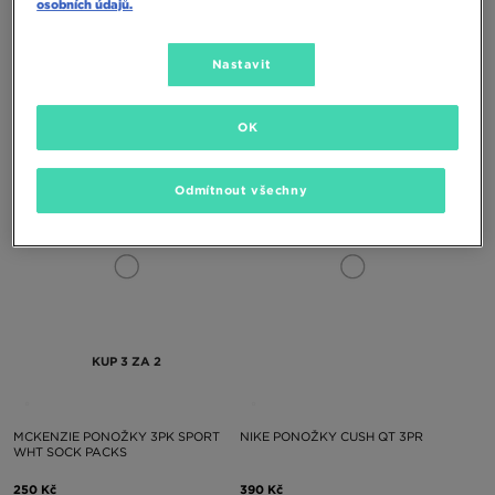
osobních údajů.
Nastavit
ADIDAS PONOŽKY 3S CREW S 3P
NIKE PONOŽKY 6-PACK CUSHIONED
TRAINING CREW
OK
350 Kč
590 Kč
Odmítnout všechny
KUP 3 ZA 2
MCKENZIE PONOŽKY 3PK SPORT
NIKE PONOŽKY CUSH QT 3PR
WHT SOCK PACKS
250 Kč
390 Kč