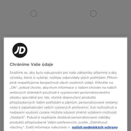
JORDAN PONOŽKY U J EVERYDAY
ADIDAS PONOŽKY LINER 3P
CUSH POLY ANKLE 3PR
Chráníme Vaše údaje
490 Kč
350 Kč
Snažíme se, aby bylo nakupování pro naše zákazníky příjemné a aby
výrobky, které si vybírají, nejlépe odpovídaly jejich potřebám. Přitom
plně respektujeme bezpečnost všech osobních údajů. Klikněte na
„OK“, pokud chcete, abychom informace o Vašem chování na našich
webových stránkách používali k vypracování personalizovaného
obsahu speciálně pro Vás, včetně doporučení produktů
přizpůsobených Vašim potřebám a zájmům, personalizované reklamy
nebo k zapamatování vašich vybraných preferencí. Své rozhodnutí a
nastavení souborů cookie můžete kdykoli změnit výběrem možnosti
„Nastavit“. Pokud si nepřejete dostávat personalizované nabídky
produktů přizpůsobené Vašim preferencím, zvolte „Odmítnout
všechny“. Další informace naleznete v
našich podmínkách ochrany