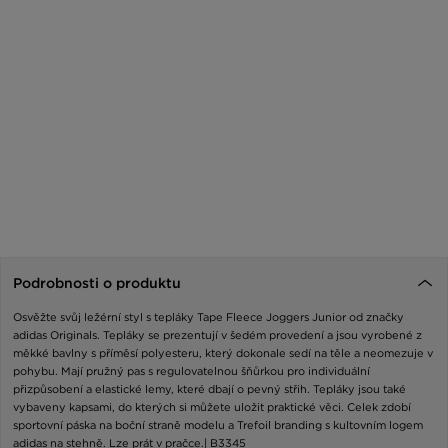
Podrobnosti o produktu
Osvěžte svůj ležérní styl s tepláky Tape Fleece Joggers Junior od značky
adidas Originals. Tepláky se prezentují v šedém provedení a jsou vyrobené z
měkké bavlny s příměsí polyesteru, který dokonale sedí na těle a neomezuje v
pohybu. Mají pružný pas s regulovatelnou šňůrkou pro individuální
přizpůsobení a elastické lemy, které dbají o pevný střih. Tepláky jsou také
vybaveny kapsami, do kterých si můžete uložit praktické věci. Celek zdobí
sportovní páska na boční straně modelu a Trefoil branding s kultovním logem
adidas na stehně. Lze prát v pračce.| B3345