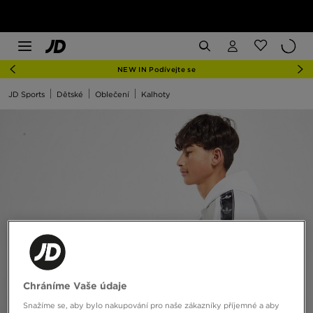
NEW IN Podívejte se
JD Sports
Dětské
Oblečení
Kalhoty
Chráníme Vaše údaje
Snažíme se, aby bylo nakupování pro naše zákazníky příjemné a aby