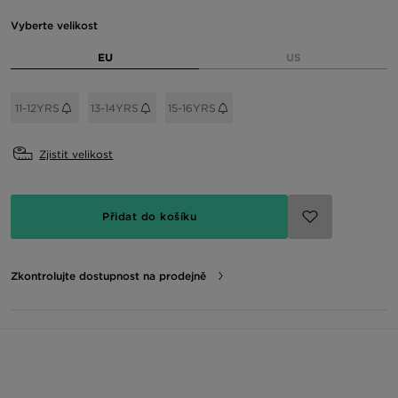
Vyberte velikost
EU
US
11-12YRS
13-14YRS
15-16YRS
Zjistit velikost
Přidat do košíku
Zkontrolujte dostupnost na prodejně