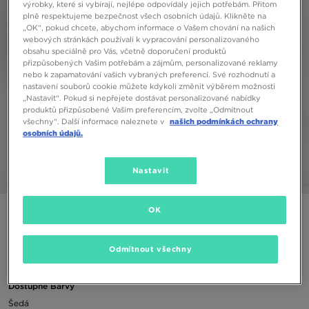
výrobky, které si vybírají, nejlépe odpovídaly jejich potřebám. Přitom
plně respektujeme bezpečnost všech osobních údajů. Klikněte na
„OK“, pokud chcete, abychom informace o Vašem chování na našich
webových stránkách používali k vypracování personalizovaného
obsahu speciálně pro Vás, včetně doporučení produktů
přizpůsobených Vašim potřebám a zájmům, personalizované reklamy
nebo k zapamatování vašich vybraných preferencí. Své rozhodnutí a
nastavení souborů cookie můžete kdykoli změnit výběrem možnosti
„Nastavit“. Pokud si nepřejete dostávat personalizované nabídky
produktů přizpůsobené Vašim preferencím, zvolte „Odmítnout
všechny“. Další informace naleznete v
našich podmínkách ochrany
osobních údajů.
Nastavit
1/5
OK
ADIDAS KALHOTY TAPE FLC PANT MGH PANTS
Odmítnout všechny
790 Kč
Dostupné Barvy
Šedá