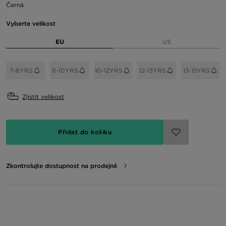
Černá
Vyberte velikost
EU
US
7-8YRS
8-10YRS
10-12YRS
12-13YRS
13-15YRS
Zjistit velikost
Přidat do košíku
Zkontrolujte dostupnost na prodejně