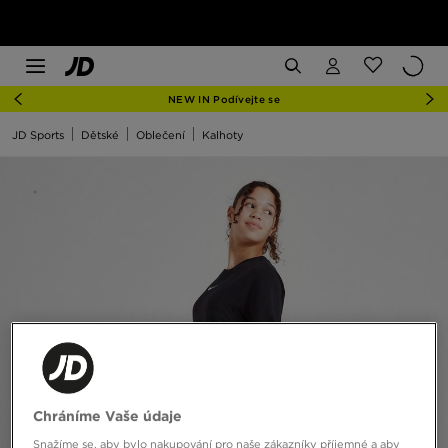
NEW IN Podívejte se
JD Sports
Dětské
Oblečení
Kalhoty
Chráníme Vaše údaje
Snažíme se, aby bylo nakupování pro naše zákazníky příjemné a aby