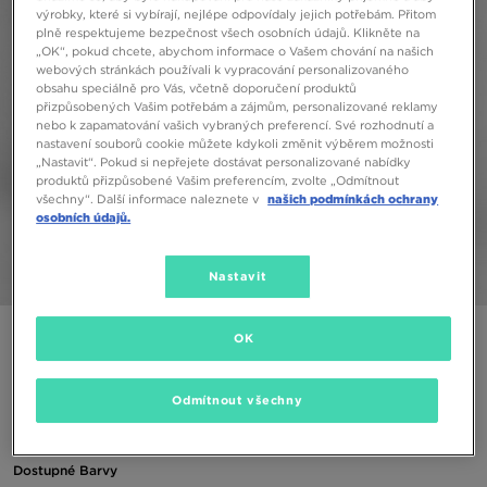
výrobky, které si vybírají, nejlépe odpovídaly jejich potřebám. Přitom
plně respektujeme bezpečnost všech osobních údajů. Klikněte na
„OK“, pokud chcete, abychom informace o Vašem chování na našich
webových stránkách používali k vypracování personalizovaného
obsahu speciálně pro Vás, včetně doporučení produktů
přizpůsobených Vašim potřebám a zájmům, personalizované reklamy
nebo k zapamatování vašich vybraných preferencí. Své rozhodnutí a
nastavení souborů cookie můžete kdykoli změnit výběrem možnosti
„Nastavit“. Pokud si nepřejete dostávat personalizované nabídky
produktů přizpůsobené Vašim preferencím, zvolte „Odmítnout
všechny“. Další informace naleznete v
našich podmínkách ochrany
osobních údajů.
Nastavit
1/5
NIKE GIRLS' SPORTSWEAR SWOOSH LEGGINGS JUNIOR
OK
GIRL
Odmítnout všechny
390 Kč
Dostupné Barvy