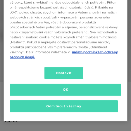
výrobky, které si vybírají, nejlépe odpovídaly jejich potřebám. Přitom
plně respektujeme bezpečnost všech osobních údajů. Klikněte na
„OK“, pokud chcete, abychom informace o Vašem chování na našich
webových stránkách používali k vypracování personalizovaného
obsahu speciálně pro Vás, včetně doporučení produktů
přizpůsobených Vašim potřebám a zájmům, personalizované reklamy
nebo k zapamatování vašich vybraných preferencí. Své rozhodnutí a
nastavení souborů cookie můžete kdykoli změnit výběrem možnosti
„Nastavit“. Pokud si nepřejete dostávat personalizované nabídky
produktů přizpůsobené Vašim preferencím, zvolte „Odmítnout
všechny“. Další informace naleznete v
našich podmínkách ochrany
osobních údajů.
Nastavit
1/5
OK
ONLY AT JD
ADIDAS ŠORTKY TAPE POLY SHORTS
JUNIOR
Odmítnout všechny
590 Kč