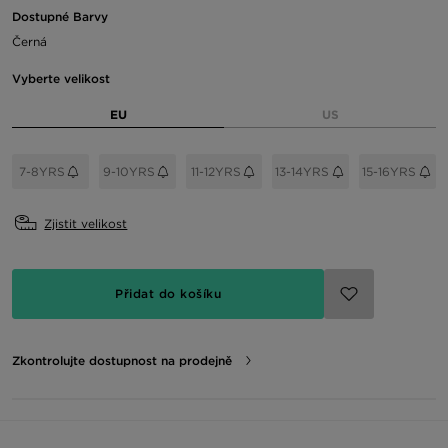
Dostupné Barvy
Černá
Vyberte velikost
EU
US
7-8YRS
9-10YRS
11-12YRS
13-14YRS
15-16YRS
Zjistit velikost
Přidat do košíku
Zkontrolujte dostupnost na prodejně