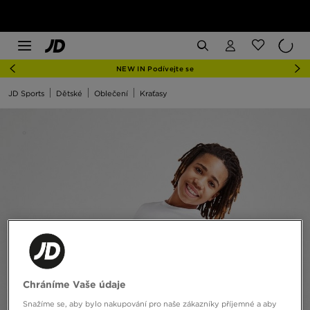
NEW IN Podívejte se
JD Sports
Dětské
Oblečení
Kraťasy
Chráníme Vaše údaje
Snažíme se, aby bylo nakupování pro naše zákazníky příjemné a aby