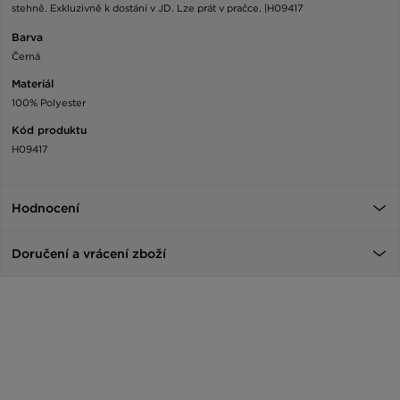
stehně. Exkluzivně k dostání v JD. Lze prát v pračce. |H09417
Barva
Černá
Materiál
100% Polyester
Kód produktu
H09417
Hodnocení
Doručení a vrácení zboží