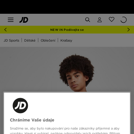
NEW IN Podívejte se
JD Sports
Dětské
Oblečení
Kraťasy
Chráníme Vaše údaje
Snažíme se, aby bylo nakupování pro naše zákazníky příjemné a aby
výrobky, které si vybírají, nejlépe odpovídaly jejich potřebám. Přitom