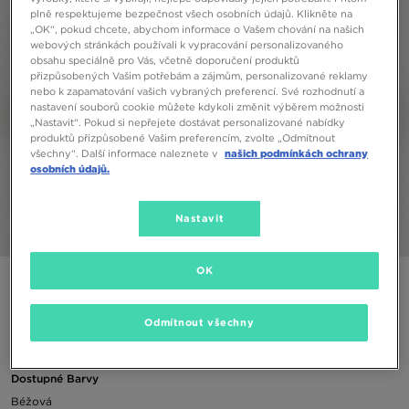
plně respektujeme bezpečnost všech osobních údajů. Klikněte na
„OK“, pokud chcete, abychom informace o Vašem chování na našich
webových stránkách používali k vypracování personalizovaného
obsahu speciálně pro Vás, včetně doporučení produktů
přizpůsobených Vašim potřebám a zájmům, personalizované reklamy
nebo k zapamatování vašich vybraných preferencí. Své rozhodnutí a
nastavení souborů cookie můžete kdykoli změnit výběrem možnosti
„Nastavit“. Pokud si nepřejete dostávat personalizované nabídky
produktů přizpůsobené Vašim preferencím, zvolte „Odmítnout
všechny“. Další informace naleznete v
našich podmínkách ochrany
osobních údajů.
Nastavit
1/5
OK
JORDAN ŠORTKY ESSENTIALS SHORT HEMP
Odmítnout všechny
490 Kč
Dostupné Barvy
Béžová