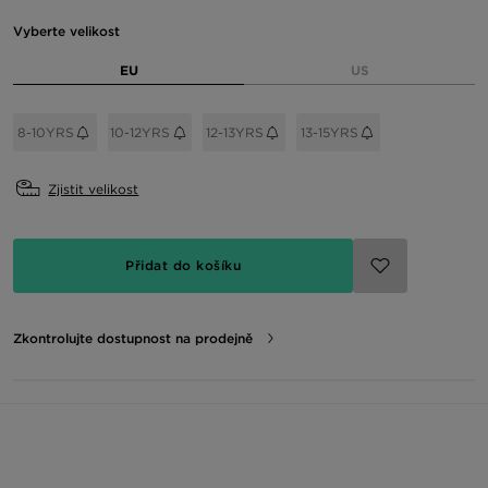
Vyberte velikost
EU
US
8-10YRS
10-12YRS
12-13YRS
13-15YRS
Zjistit velikost
Přidat do košíku
Zkontrolujte dostupnost na prodejně