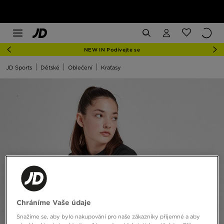
NEW IN Podívejte se
JD Sports
Dětské
Oblečení
Kraťasy
Chráníme Vaše údaje
Snažíme se, aby bylo nakupování pro naše zákazníky příjemné a aby