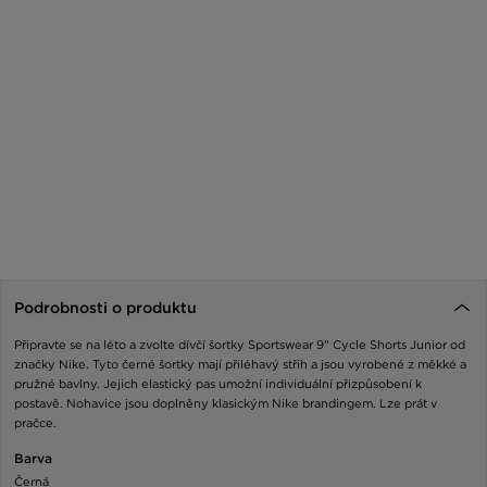
Podrobnosti o produktu
Připravte se na léto a zvolte dívčí šortky Sportswear 9" Cycle Shorts Junior od
značky Nike. Tyto černé šortky mají přiléhavý střih a jsou vyrobené z měkké a
pružné bavlny. Jejich elastický pas umožní individuální přizpůsobení k
postavě. Nohavice jsou doplněny klasickým Nike brandingem. Lze prát v
pračce.
Barva
Černá