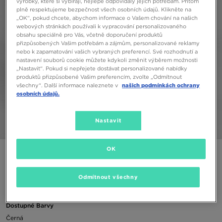
výrobky, které si vybírají, nejlépe odpovídaly jejich potřebám. Přitom
plně respektujeme bezpečnost všech osobních údajů. Klikněte na
„OK“, pokud chcete, abychom informace o Vašem chování na našich
webových stránkách používali k vypracování personalizovaného
obsahu speciálně pro Vás, včetně doporučení produktů
přizpůsobených Vašim potřebám a zájmům, personalizované reklamy
nebo k zapamatování vašich vybraných preferencí. Své rozhodnutí a
nastavení souborů cookie můžete kdykoli změnit výběrem možnosti
„Nastavit“. Pokud si nepřejete dostávat personalizované nabídky
produktů přizpůsobené Vašim preferencím, zvolte „Odmítnout
všechny“. Další informace naleznete v
našich podmínkách ochrany
osobních údajů.
Nastavit
1/5
OK
NIKE ŠORTKY SPORTSWEAR GIRL
Odmítnout všechny
490 Kč
Dostupné Barvy
Černá