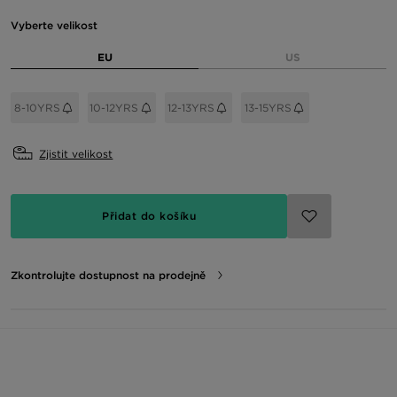
Vyberte velikost
EU
US
8-10YRS
10-12YRS
12-13YRS
13-15YRS
Zjistit velikost
Přidat do košíku
Zkontrolujte dostupnost na prodejně